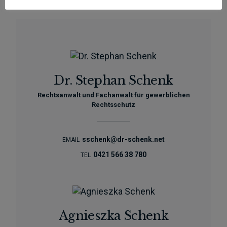
UNSER TEAM
Dr. Stephan Schenk
Rechtsanwalt und Fachanwalt für gewerblichen
Rechtsschutz
sschenk@dr-schenk.net
EMAIL
0421 566 38 780
TEL
Agnieszka Schenk