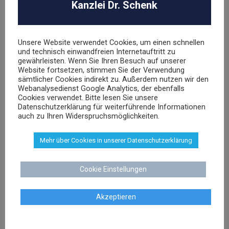
Kanzlei Dr. Schenk
Wettbewerbsrecht
Arbeitsrecht
Unsere Website verwendet Cookies, um einen schnellen
und technisch einwandfreien Internetauftritt zu
gewährleisten. Wenn Sie Ihren Besuch auf unserer
LETZTE FÄLLE:
Website fortsetzen, stimmen Sie der Verwendung
sämtlicher Cookies indirekt zu. Außerdem nutzen wir den
L’OREAL Deutschland GmbH
Webanalysedienst Google Analytics, der ebenfalls
Cookies verwendet. Bitte lesen Sie unsere
Datenschutzerklärung für weiterführende Informationen
Abmahnung Louis Vuitton
auch zu Ihren Widerspruchsmöglichkeiten.
Abmahnung Elara GmbH
Mehr über Cookies in unserer Datenschutzerklärung
ROBA Music Verlag GmbH
Cookie Einstellungen
Berechtigungsanfrage / Abmahnung
Hasbro Inc
Akzeptieren