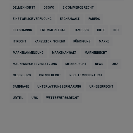
DELMENHORST
DSGVO
E-COMMERCE RECHT
EINSTWEILIGE VERFÜGUNG
FACHANWALT.
FAREDS
FILESHARING
FROMMER LEGAL
HAMBURG
HILFE
IDO
IT RECHT
KANZLEI DR. SCHENK
KÜNDIGUNG
MARKE
MARKENANMELDUNG
MARKENANWALT
MARKENRECHT
MARKENRECHTSVERLETZUNG
MEDIENRECHT
NEWS
OHZ
OLDENBURG
PRESSERECHT
RECHTSMISSBRAUCH
SANDHAGE
UNTERLASSUNGSERKLÄRUNG
URHEBERRECHT
URTEIL
UWG
WETTBEWERBSRECHT