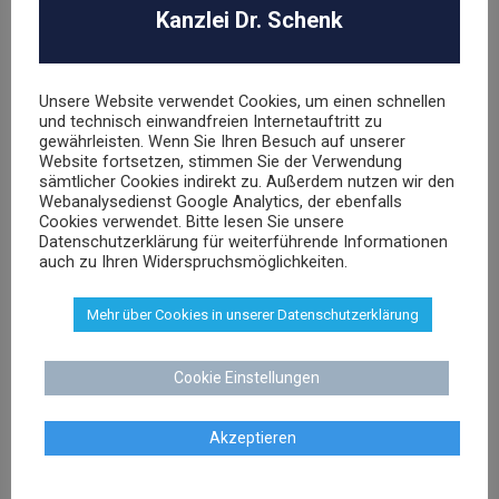
Abmahnung
Kanzlei Dr. Schenk
ABO Falle
AGB Recht
Arbeitsrecht
Unsere Website verwendet Cookies, um einen schnellen
und technisch einwandfreien Internetauftritt zu
Datenschutz
gewährleisten. Wenn Sie Ihren Besuch auf unserer
E-Commerce
Website fortsetzen, stimmen Sie der Verwendung
Glücksspielrecht
sämtlicher Cookies indirekt zu. Außerdem nutzen wir den
Webanalysedienst Google Analytics, der ebenfalls
Markenrecht
Cookies verwendet. Bitte lesen Sie unsere
negative Bewertungen
Datenschutzerklärung für weiterführende Informationen
Presserecht
auch zu Ihren Widerspruchsmöglichkeiten.
Urheberrecht
Mehr über Cookies in unserer Datenschutzerklärung
Veranstaltungsrecht
Versicherungsrecht
Vertragsrecht
Cookie Einstellungen
Wettbewerbsrecht
Akzeptieren