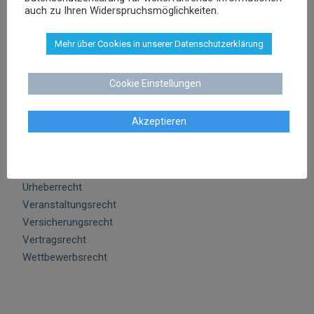
auch zu Ihren Widerspruchsmöglichkeiten.
Abmahnung
ABO Falle
Mehr über Cookies in unserer Datenschutzerklärung
AGB Recht
Arbeitsrecht
Datenschutz
Cookie Einstellungen
E-Commerce
Glücksspielrecht
Akzeptieren
Markenrecht
negative Bewertungen
Presserecht
Urheberrecht
Veranstaltungsrecht
Versicherungsrecht
Vertragsrecht
Wettbewerbsrecht