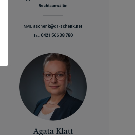
Rechtsanwältin
aschenk@dr-schenk.net
MAIL
0421 566 38 780
TEL
Agata Klatt