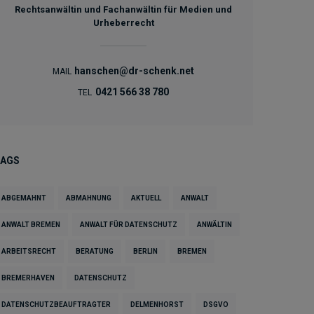
Rechtsanwältin und Fachanwältin für Medien und
Urheberrecht
hanschen@dr-schenk.net
MAIL
0421 566 38 780
TEL
TAGS
ABGEMAHNT
ABMAHNUNG
AKTUELL
ANWALT
ANWALT BREMEN
ANWALT FÜR DATENSCHUTZ
ANWÄLTIN
ARBEITSRECHT
BERATUNG
BERLIN
BREMEN
BREMERHAVEN
DATENSCHUTZ
DATENSCHUTZBEAUFTRAGTER
DELMENHORST
DSGVO