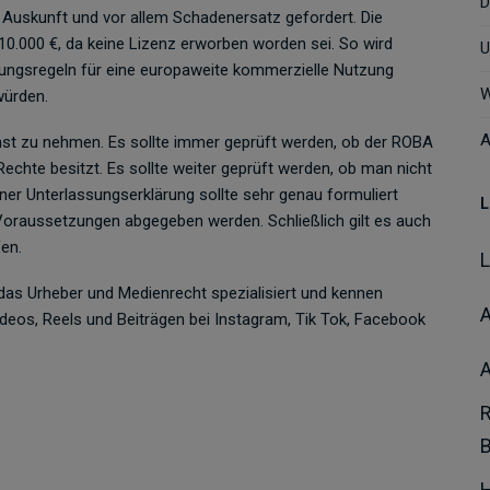
D
 Auskunft und vor allem Schadenersatz gefordert. Die
0.000 €, da keine Lizenz erworben worden sei. So wird
U
ungsregeln für eine europaweite kommerzielle Nutzung
W
würden.
A
nst zu nehmen. Es sollte immer geprüft werden, ob der ROBA
echte besitzt. Es sollte weiter geprüft werden, ob man nicht
ner Unterlassungserklärung sollte sehr genau formuliert
L
Voraussetzungen abgegeben werden. Schließlich gilt es auch
en.
f das Urheber und Medienrecht spezialisiert und kennen
A
deos, Reels und Beiträgen bei Instagram, Tik Tok, Facebook
H