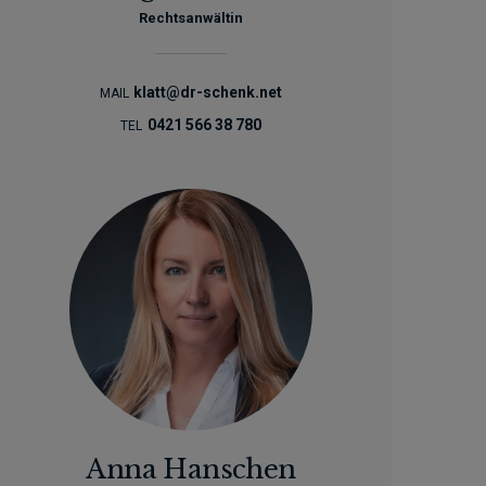
Rechtsanwältin
klatt@dr-schenk.net
MAIL
0421 566 38 780
TEL
Anna Hanschen