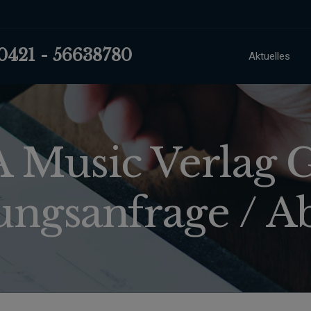
 0421 - 56638780
Aktuelles
 Music Verlag
ungsanfrage /