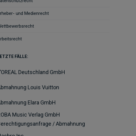
atenschutzrecht
rheber- und Medienrecht
ettbewerbsrecht
rbeitsrecht
ETZTE FÄLLE:
L’OREAL Deutschland GmbH
bmahnung Louis Vuitton
Abmahnung Elara GmbH
ROBA Music Verlag GmbH
Berechtigungsanfrage / Abmahnung
asbro Inc