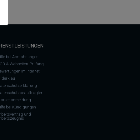
DIENSTLEISTUNGEN
ilfe bei Abmahnungen
GB & Webseiten-Prüfung
ewertungen im Internet
ilderklau
atenschutzerklärung
atenschutzbeauftragter
arkenanmeldung
ilfe bei Kündigungen
rbeitsvertrag und
rbeitszeugnis