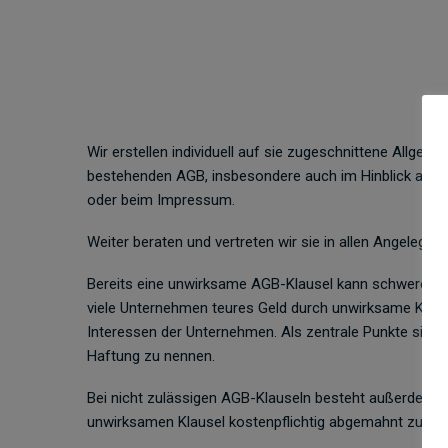
Wir erstellen individuell auf sie zugeschnittene Allge
bestehenden AGB, insbesondere auch im Hinblick auf 
oder beim Impressum.
Weiter beraten und vertreten wir sie in allen Angelege
Bereits eine unwirksame AGB-Klausel kann schwere finan
viele Unternehmen teures Geld durch unwirksame Klause
Interessen der Unternehmen. Als zentrale Punkte sind 
Haftung zu nennen.
Bei nicht zulässigen AGB-Klauseln besteht außerdem 
unwirksamen Klausel kostenpflichtig abgemahnt zu we