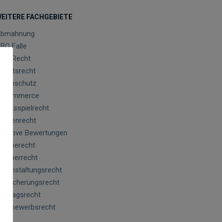
EITERE FACHGEBIETE
bmahnung
BO Falle
GB Recht
rbeitsrecht
atenschutz
-Commerce
lücksspielrecht
arkenrecht
egative Bewertungen
resserecht
rheberrecht
eranstaltungsrecht
ersicherungsrecht
ertragsrecht
ettbewerbsrecht