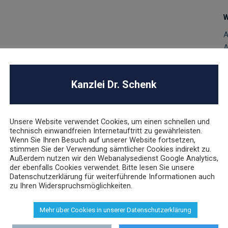
W
A
A
A
A
meine Geschäftsbedingungen (AGB), überprüfen ihre
Kanzlei Dr. Schenk
D
aktuelle Änderung wie etwa momentan beim Widerrufsrecht
E
G
Unsere Website verwendet Cookies, um einen schnellen und
nheiten rund um das AGB Recht.
M
technisch einwandfreien Internetauftritt zu gewährleisten.
n
Wenn Sie Ihren Besuch auf unserer Website fortsetzen,
zielle Folgen nach sich ziehen. Im Streitfall verschenken
stimmen Sie der Verwendung sämtlicher Cookies indirekt zu.
P
ln in ihren AGBs oder in den AGBs nicht berücksichtigte
Außerdem nutzen wir den Webanalysedienst Google Analytics,
U
der ebenfalls Cookies verwendet. Bitte lesen Sie unsere
hier Gewährleistung, Widerruf- oder Rückgaberechte und
V
Datenschutzerklärung für weiterführende Informationen auch
zu Ihren Widerspruchsmöglichkeiten.
V
V
die Gefahr von Konkurrenten oder Verbänden wegen der
Mehr über Cookies in unserer Datenschutzerklärung
W
rden.