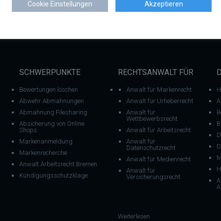
Cookie Einstellungen
Akzeptieren
SCHWERPUNKTE
RECHTSANWALT FÜR
Bewertungen löschen
Anwalt für Markenrecht
H
Abwehr Abmahnungen
Anwalt für Urheberrecht
A
Abmahnung Filesharing
Anwalt für
B
Wettbewerbsrecht
Absicherung von Online
B
Shops
Anwalt für Arbeitsrecht
D
Markenanmeldung
Anwalt für
D
Datenschutzrecht
Markenrecherche
M
Anwalt für Medienrecht
Anwalt Arbeitsrecht Bremen
H
Anwalt für
Kündigungsschutzklage
Versicherungsrecht
A
A
: Domainrecht
Weiterlesen