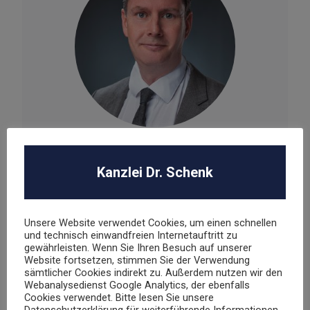
Dr. Stephan Schenk
Kanzlei Dr. Schenk
Rechtsanwalt und Fachanwalt für gewerblichen
Rechtsschutz
Unsere Website verwendet Cookies, um einen schnellen
sschenk@dr-schenk.net
EMAIL
und technisch einwandfreien Internetauftritt zu
gewährleisten. Wenn Sie Ihren Besuch auf unserer
0421 566 38 780
TEL
Website fortsetzen, stimmen Sie der Verwendung
sämtlicher Cookies indirekt zu. Außerdem nutzen wir den
Webanalysedienst Google Analytics, der ebenfalls
Cookies verwendet. Bitte lesen Sie unsere
Datenschutzerklärung für weiterführende Informationen