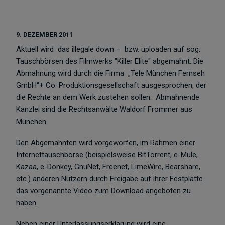
9. DEZEMBER 2011
Aktuell wird
das illegale down –
bzw. uploaden auf sog.
Tauschbörsen des Filmwerks "Killer Elite" abgemahnt. Die
Abmahnung wird durch die Firma
„Tele München Fernseh
GmbH“+ Co. Produktionsgesellschaft ausgesprochen, der
die Rechte an dem Werk zustehen sollen.
Abmahnende
Kanzlei sind die Rechtsanwälte Waldorf Frommer aus
München
Den Abgemahnten wird vorgeworfen, im Rahmen einer
Internettauschbörse (beispielsweise BitTorrent, e-Mule,
Kazaa, e-Donkey, GnuNet, Freenet, LimeWire, Bearshare,
etc.) anderen Nutzern durch Freigabe auf ihrer Festplatte
das vorgenannte Video zum Download angeboten zu
haben.
Neben einer Unterlassungserklärung wird eine