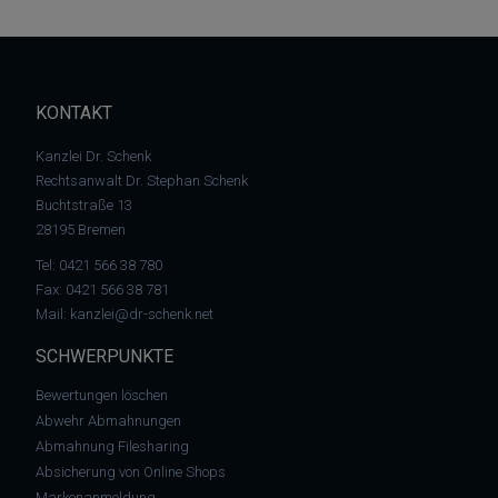
KONTAKT
Kanzlei Dr. Schenk
Rechtsanwalt Dr. Stephan Schenk
Buchtstraße 13
28195 Bremen
Tel:
0421 566 38 780
Fax: 0421 566 38 781
Mail:
kanzlei@dr-schenk.net
SCHWERPUNKTE
Bewertungen löschen
Abwehr Abmahnungen
Abmahnung Filesharing
Absicherung von Online Shops
Markenanmeldung