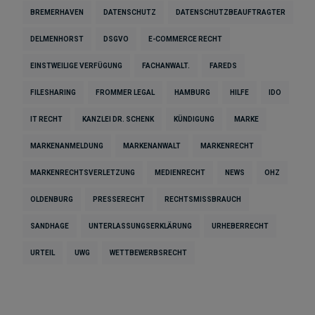
BREMERHAVEN
DATENSCHUTZ
DATENSCHUTZBEAUFTRAGTER
DELMENHORST
DSGVO
E-COMMERCE RECHT
EINSTWEILIGE VERFÜGUNG
FACHANWALT.
FAREDS
FILESHARING
FROMMER LEGAL
HAMBURG
HILFE
IDO
IT RECHT
KANZLEI DR. SCHENK
KÜNDIGUNG
MARKE
MARKENANMELDUNG
MARKENANWALT
MARKENRECHT
MARKENRECHTSVERLETZUNG
MEDIENRECHT
NEWS
OHZ
OLDENBURG
PRESSERECHT
RECHTSMISSBRAUCH
SANDHAGE
UNTERLASSUNGSERKLÄRUNG
URHEBERRECHT
URTEIL
UWG
WETTBEWERBSRECHT