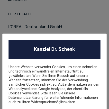
Arbeitsrecht
LETZTE FÄLLE:
L’OREAL Deutschland GmbH
Abmahnung Louis Vuitton
Kanzlei Dr. Schenk
Abmahnung Elara GmbH
ROBA Music Verlag GmbH
Unsere Website verwendet Cookies, um einen schnellen
Berechtigungsanfrage / Abmahnung
und technisch einwandfreien Internetauftritt zu
gewährleisten. Wenn Sie Ihren Besuch auf unserer
Hasbro Inc
Website fortsetzen, stimmen Sie der Verwendung
sämtlicher Cookies indirekt zu. Außerdem nutzen wir den
Webanalysedienst Google Analytics, der ebenfalls
Cookies verwendet. Bitte lesen Sie unsere
UNSER TEAM
Datenschutzerklärung für weiterführende Informationen
auch zu Ihren Widerspruchsmöglichkeiten.