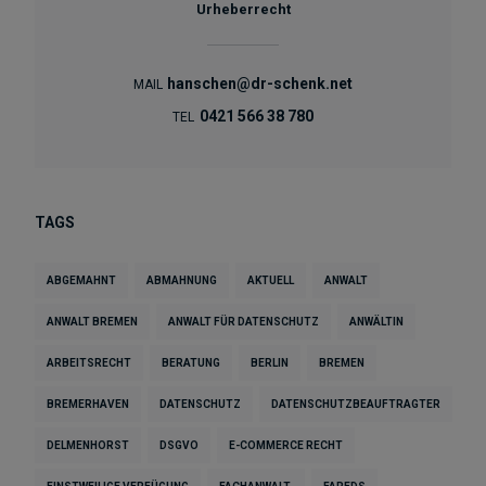
Urheberrecht
hanschen@dr-schenk.net
MAIL
0421 566 38 780
TEL
TAGS
ABGEMAHNT
ABMAHNUNG
AKTUELL
ANWALT
ANWALT BREMEN
ANWALT FÜR DATENSCHUTZ
ANWÄLTIN
ARBEITSRECHT
BERATUNG
BERLIN
BREMEN
BREMERHAVEN
DATENSCHUTZ
DATENSCHUTZBEAUFTRAGTER
DELMENHORST
DSGVO
E-COMMERCE RECHT