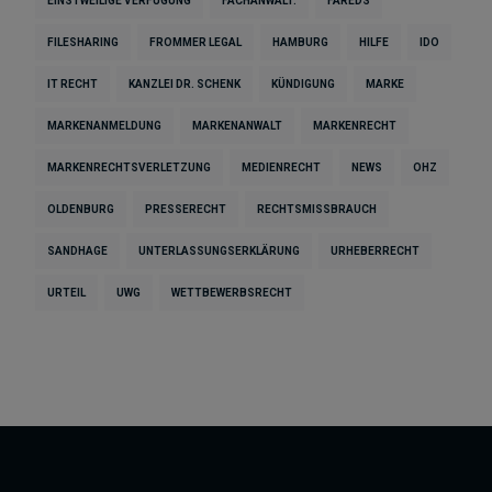
EINSTWEILIGE VERFÜGUNG
FACHANWALT.
FAREDS
FILESHARING
FROMMER LEGAL
HAMBURG
HILFE
IDO
IT RECHT
KANZLEI DR. SCHENK
KÜNDIGUNG
MARKE
MARKENANMELDUNG
MARKENANWALT
MARKENRECHT
MARKENRECHTSVERLETZUNG
MEDIENRECHT
NEWS
OHZ
OLDENBURG
PRESSERECHT
RECHTSMISSBRAUCH
SANDHAGE
UNTERLASSUNGSERKLÄRUNG
URHEBERRECHT
URTEIL
UWG
WETTBEWERBSRECHT