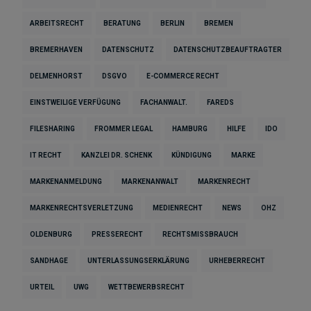
ARBEITSRECHT
BERATUNG
BERLIN
BREMEN
BREMERHAVEN
DATENSCHUTZ
DATENSCHUTZBEAUFTRAGTER
DELMENHORST
DSGVO
E-COMMERCE RECHT
EINSTWEILIGE VERFÜGUNG
FACHANWALT.
FAREDS
FILESHARING
FROMMER LEGAL
HAMBURG
HILFE
IDO
IT RECHT
KANZLEI DR. SCHENK
KÜNDIGUNG
MARKE
MARKENANMELDUNG
MARKENANWALT
MARKENRECHT
MARKENRECHTSVERLETZUNG
MEDIENRECHT
NEWS
OHZ
OLDENBURG
PRESSERECHT
RECHTSMISSBRAUCH
SANDHAGE
UNTERLASSUNGSERKLÄRUNG
URHEBERRECHT
URTEIL
UWG
WETTBEWERBSRECHT