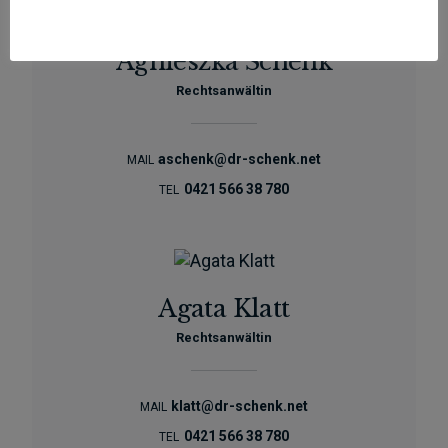
Agnieszka Schenk
Rechtsanwältin
aschenk@dr-schenk.net
MAIL
0421 566 38 780
TEL
Agata Klatt
Rechtsanwältin
klatt@dr-schenk.net
MAIL
0421 566 38 780
TEL