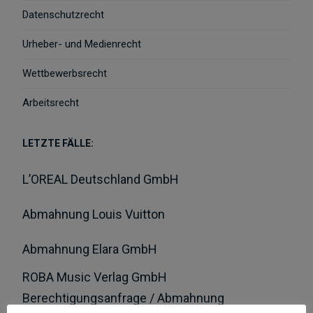
Datenschutzrecht
Urheber- und Medienrecht
Wettbewerbsrecht
Arbeitsrecht
LETZTE FÄLLE:
L’OREAL Deutschland GmbH
Abmahnung Louis Vuitton
Abmahnung Elara GmbH
ROBA Music Verlag GmbH
Berechtigungsanfrage / Abmahnung