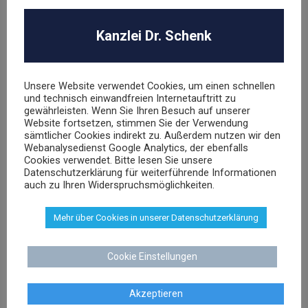
Hasbro Inc
Kanzlei Dr. Schenk
UNSER TEAM
Unsere Website verwendet Cookies, um einen schnellen
und technisch einwandfreien Internetauftritt zu
gewährleisten. Wenn Sie Ihren Besuch auf unserer
Website fortsetzen, stimmen Sie der Verwendung
sämtlicher Cookies indirekt zu. Außerdem nutzen wir den
Webanalysedienst Google Analytics, der ebenfalls
Cookies verwendet. Bitte lesen Sie unsere
Dr. Stephan Schenk
Datenschutzerklärung für weiterführende Informationen
auch zu Ihren Widerspruchsmöglichkeiten.
Rechtsanwalt und Fachanwalt für gewerblichen
Rechtsschutz
Mehr über Cookies in unserer Datenschutzerklärung
sschenk@dr-schenk.net
EMAIL
Cookie Einstellungen
0421 566 38 780
TEL
Akzeptieren