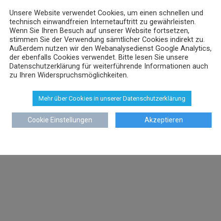
Unsere Website verwendet Cookies, um einen schnellen und
technisch einwandfreien Internetauftritt zu gewährleisten.
Wenn Sie Ihren Besuch auf unserer Website fortsetzen,
stimmen Sie der Verwendung sämtlicher Cookies indirekt zu.
Außerdem nutzen wir den Webanalysedienst Google Analytics,
der ebenfalls Cookies verwendet. Bitte lesen Sie unsere
Datenschutzerklärung für weiterführende Informationen auch
zu Ihren Widerspruchsmöglichkeiten.
Mehr über Cookies in unserer Datenschutzerklärung
Cookie Einstellungen
Akzeptieren