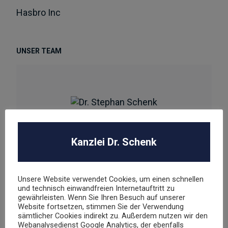
Hasbro Inc
UNSER TEAM
Dr. Stephan Schenk
Kanzlei Dr. Schenk
Rechtsanwalt und Fachanwalt für gewerblichen
Rechtsschutz
Unsere Website verwendet Cookies, um einen schnellen
sschenk@dr-schenk.net
EMAIL
und technisch einwandfreien Internetauftritt zu
gewährleisten. Wenn Sie Ihren Besuch auf unserer
0421 566 38 780
TEL
Website fortsetzen, stimmen Sie der Verwendung
sämtlicher Cookies indirekt zu. Außerdem nutzen wir den
Webanalysedienst Google Analytics, der ebenfalls