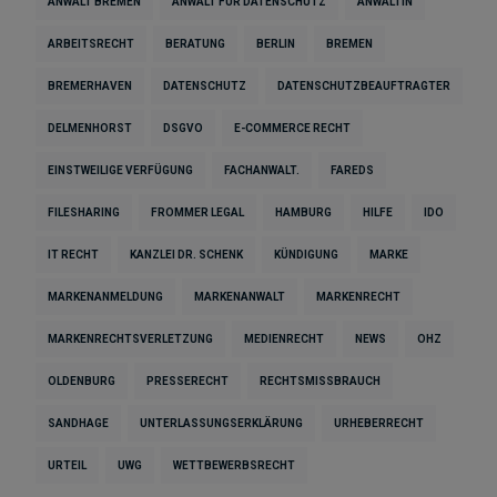
ANWALT BREMEN
ANWALT FÜR DATENSCHUTZ
ANWÄLTIN
ARBEITSRECHT
BERATUNG
BERLIN
BREMEN
BREMERHAVEN
DATENSCHUTZ
DATENSCHUTZBEAUFTRAGTER
DELMENHORST
DSGVO
E-COMMERCE RECHT
EINSTWEILIGE VERFÜGUNG
FACHANWALT.
FAREDS
FILESHARING
FROMMER LEGAL
HAMBURG
HILFE
IDO
IT RECHT
KANZLEI DR. SCHENK
KÜNDIGUNG
MARKE
MARKENANMELDUNG
MARKENANWALT
MARKENRECHT
MARKENRECHTSVERLETZUNG
MEDIENRECHT
NEWS
OHZ
OLDENBURG
PRESSERECHT
RECHTSMISSBRAUCH
SANDHAGE
UNTERLASSUNGSERKLÄRUNG
URHEBERRECHT
URTEIL
UWG
WETTBEWERBSRECHT