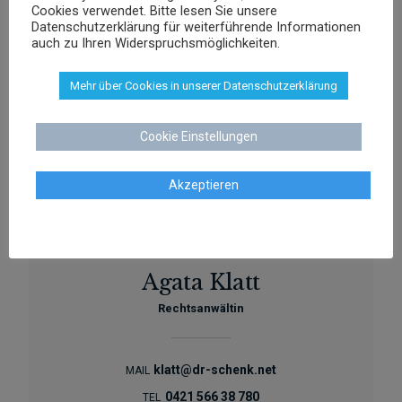
Cookies verwendet. Bitte lesen Sie unsere
Datenschutzerklärung für weiterführende Informationen
auch zu Ihren Widerspruchsmöglichkeiten.
Agnieszka Schenk
Mehr über Cookies in unserer Datenschutzerklärung
Rechtsanwältin
Cookie Einstellungen
aschenk@dr-schenk.net
MAIL
0421 566 38 780
TEL
Akzeptieren
Agata Klatt
Rechtsanwältin
klatt@dr-schenk.net
MAIL
0421 566 38 780
TEL