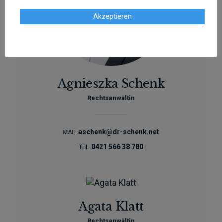
Akzeptieren
Agnieszka Schenk
Rechtsanwältin
aschenk@dr-schenk.net
MAIL
0421 566 38 780
TEL
Agata Klatt
Rechtsanwältin