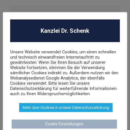
Kanzlei Dr. Schenk
Dr. Stephan Schenk
Rechtsanwalt und Fachanwalt für gewerblichen
Unsere Website verwendet Cookies, um einen schnellen
Rechtsschutz
und technisch einwandfreien Internetauftritt zu
gewährleisten. Wenn Sie Ihren Besuch auf unserer
Website fortsetzen, stimmen Sie der Verwendung
sämtlicher Cookies indirekt zu. Außerdem nutzen wir den
sschenk@dr-schenk.net
EMAIL
Webanalysedienst Google Analytics, der ebenfalls
Cookies verwendet. Bitte lesen Sie unsere
0421 566 38 780
TEL
Datenschutzerklärung für weiterführende Informationen
auch zu Ihren Widerspruchsmöglichkeiten.
Mehr über Cookies in unserer Datenschutzerklärung
Cookie Einstellungen