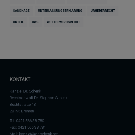
SANDHAGE
UNTERLASSUNGSERKLÄRUNG
URHEBERRECHT
URTEIL
UWG
WETTBEWERBSRECHT
KONTAKT
Kanzlei Dr. Schenk
Rechtsanwalt Dr. Stephan Schenk
Buchtstraße 13
28195 Bremen
Tel:
0421 566 38 780
Fax: 0421 566 38 781
Mail:
kanzlei@dr-schenk.net