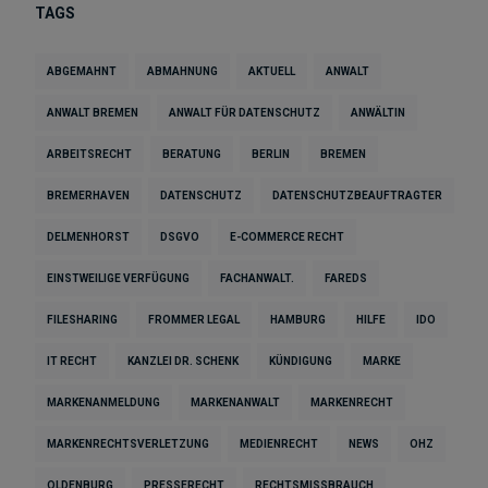
TAGS
ABGEMAHNT
ABMAHNUNG
AKTUELL
ANWALT
ANWALT BREMEN
ANWALT FÜR DATENSCHUTZ
ANWÄLTIN
ARBEITSRECHT
BERATUNG
BERLIN
BREMEN
BREMERHAVEN
DATENSCHUTZ
DATENSCHUTZBEAUFTRAGTER
DELMENHORST
DSGVO
E-COMMERCE RECHT
EINSTWEILIGE VERFÜGUNG
FACHANWALT.
FAREDS
FILESHARING
FROMMER LEGAL
HAMBURG
HILFE
IDO
IT RECHT
KANZLEI DR. SCHENK
KÜNDIGUNG
MARKE
MARKENANMELDUNG
MARKENANWALT
MARKENRECHT
MARKENRECHTSVERLETZUNG
MEDIENRECHT
NEWS
OHZ
OLDENBURG
PRESSERECHT
RECHTSMISSBRAUCH