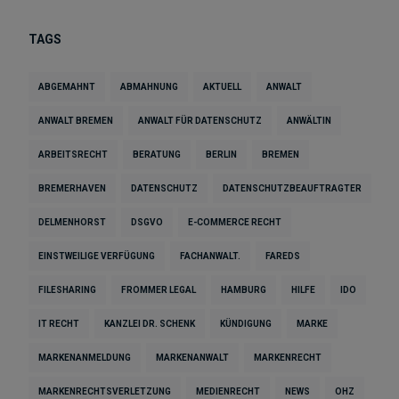
TAGS
ABGEMAHNT
ABMAHNUNG
AKTUELL
ANWALT
ANWALT BREMEN
ANWALT FÜR DATENSCHUTZ
ANWÄLTIN
ARBEITSRECHT
BERATUNG
BERLIN
BREMEN
BREMERHAVEN
DATENSCHUTZ
DATENSCHUTZBEAUFTRAGTER
DELMENHORST
DSGVO
E-COMMERCE RECHT
EINSTWEILIGE VERFÜGUNG
FACHANWALT.
FAREDS
FILESHARING
FROMMER LEGAL
HAMBURG
HILFE
IDO
IT RECHT
KANZLEI DR. SCHENK
KÜNDIGUNG
MARKE
MARKENANMELDUNG
MARKENANWALT
MARKENRECHT
MARKENRECHTSVERLETZUNG
MEDIENRECHT
NEWS
OHZ