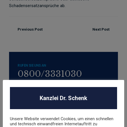
Schadensersatzansprüche ab.
Previous Post
Next Post
RUFEN SIE UNS AN
0800/3331030
ODER SCHREIBEN SIE UNS
kanzlei@dr-schenk.net
Kanzlei Dr. Schenk
Zum Kontaktformular
Unsere Website verwendet Cookies, um einen schnellen
und technisch einwandfreien Internetauftritt zu