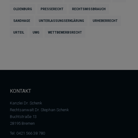
OLDENBURG
PRESSERECHT
RECHTSMISSBRAUCH
SANDHAGE
UNTERLASSUNGSERKLÄRUNG
URHEBERRECHT
URTEIL
UWG
WETTBEWERBSRECHT
KONTAKT
Kanzlei Dr. Schenk
Rechtsanwalt Dr. Stephan Schenk
Buchtstraße 13
28195 Bremen
Tel:
0421 566 38 780