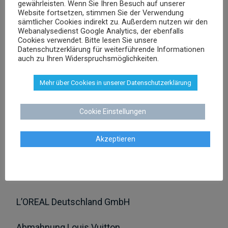
gewährleisten. Wenn Sie Ihren Besuch auf unserer
Website fortsetzen, stimmen Sie der Verwendung
RECHTSGEBIETE
sämtlicher Cookies indirekt zu. Außerdem nutzen wir den
Webanalysedienst Google Analytics, der ebenfalls
Abmahnung
Cookies verwendet. Bitte lesen Sie unsere
Datenschutzerklärung für weiterführende Informationen
auch zu Ihren Widerspruchsmöglichkeiten.
Markenrecht
Datenschutzrecht
Mehr über Cookies in unserer Datenschutzerklärung
Urheber- und Medienrecht
Cookie Einstellungen
Wettbewerbsrecht
Akzeptieren
Arbeitsrecht
LETZTE FÄLLE:
L’OREAL Deutschland GmbH
Abmahnung Louis Vuitton