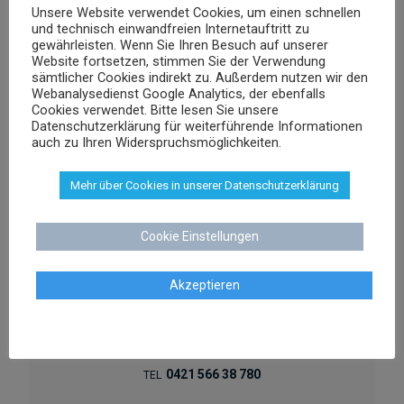
Unsere Website verwendet Cookies, um einen schnellen
Dr. Stephan Schenk
und technisch einwandfreien Internetauftritt zu
gewährleisten. Wenn Sie Ihren Besuch auf unserer
Rechtsanwalt und Fachanwalt für gewerblichen
Website fortsetzen, stimmen Sie der Verwendung
Rechtsschutz
sämtlicher Cookies indirekt zu. Außerdem nutzen wir den
Webanalysedienst Google Analytics, der ebenfalls
Cookies verwendet. Bitte lesen Sie unsere
sschenk@dr-schenk.net
Datenschutzerklärung für weiterführende Informationen
EMAIL
auch zu Ihren Widerspruchsmöglichkeiten.
0421 566 38 780
TEL
Mehr über Cookies in unserer Datenschutzerklärung
Cookie Einstellungen
Agnieszka Schenk
Akzeptieren
Rechtsanwältin
aschenk@dr-schenk.net
MAIL
0421 566 38 780
TEL