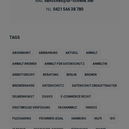
hanschen@dr-schenk.net
MAIL
0421 566 38 780
TEL
TAGS
ABGEMAHNT
ABMAHNUNG
AKTUELL
ANWALT
ANWALT BREMEN
ANWALT FÜR DATENSCHUTZ
ANWÄLTIN
ARBEITSRECHT
BERATUNG
BERLIN
BREMEN
BREMERHAVEN
DATENSCHUTZ
DATENSCHUTZBEAUFTRAGTER
DELMENHORST
DSGVO
E-COMMERCE RECHT
EINSTWEILIGE VERFÜGUNG
FACHANWALT.
FAREDS
FILESHARING
FROMMER LEGAL
HAMBURG
HILFE
IDO