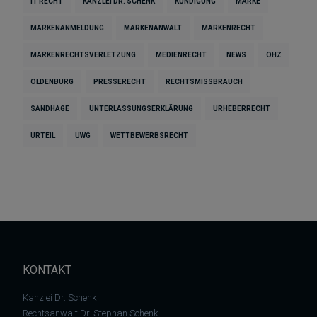
IT RECHT
KANZLEI DR. SCHENK
KÜNDIGUNG
MARKE
MARKENANMELDUNG
MARKENANWALT
MARKENRECHT
MARKENRECHTSVERLETZUNG
MEDIENRECHT
NEWS
OHZ
OLDENBURG
PRESSERECHT
RECHTSMISSBRAUCH
SANDHAGE
UNTERLASSUNGSERKLÄRUNG
URHEBERRECHT
URTEIL
UWG
WETTBEWERBSRECHT
KONTAKT
Kanzlei Dr. Schenk
Rechtsanwalt Dr. Stephan Schenk