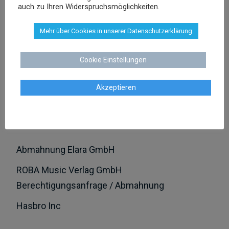
auch zu Ihren Widerspruchsmöglichkeiten.
Wettbewerbsrecht
Mehr über Cookies in unserer Datenschutzerklärung
Arbeitsrecht
Cookie Einstellungen
LETZTE FÄLLE:
Akzeptieren
L’OREAL Deutschland GmbH
Abmahnung Louis Vuitton
Abmahnung Elara GmbH
ROBA Music Verlag GmbH
Berechtigungsanfrage / Abmahnung
Hasbro Inc