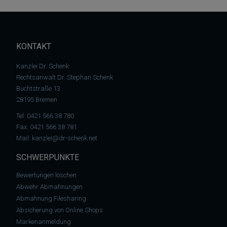
KONTAKT
Kanzlei Dr. Schenk
Rechtsanwalt Dr. Stephan Schenk
Buchtstraße 13
28195 Bremen
Tel:
0421 566 38 780
Fax: 0421 566 38 781
Mail:
kanzlei@dr-schenk.net
SCHWERPUNKTE
Bewertungen löschen
Abwehr Abmahnungen
Abmahnung Filesharing
Absicherung von Online Shops
Markenanmeldung