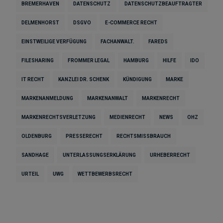
BREMERHAVEN
DATENSCHUTZ
DATENSCHUTZBEAUFTRAGTER
DELMENHORST
DSGVO
E-COMMERCE RECHT
EINSTWEILIGE VERFÜGUNG
FACHANWALT.
FAREDS
FILESHARING
FROMMER LEGAL
HAMBURG
HILFE
IDO
IT RECHT
KANZLEI DR. SCHENK
KÜNDIGUNG
MARKE
MARKENANMELDUNG
MARKENANWALT
MARKENRECHT
MARKENRECHTSVERLETZUNG
MEDIENRECHT
NEWS
OHZ
OLDENBURG
PRESSERECHT
RECHTSMISSBRAUCH
SANDHAGE
UNTERLASSUNGSERKLÄRUNG
URHEBERRECHT
URTEIL
UWG
WETTBEWERBSRECHT