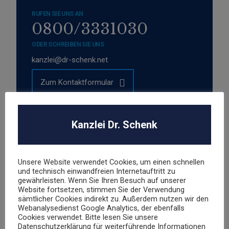
RUFEN SIE UNS AN
0800/3331030
ODER SCHREIBEN SIE UNS
kanzlei@dr-schenk.net
Zum Kontaktformular
Kanzlei Dr. Schenk
RECHTSGEBIETE
Unsere Website verwendet Cookies, um einen schnellen
Abmahnung
und technisch einwandfreien Internetauftritt zu
gewährleisten. Wenn Sie Ihren Besuch auf unserer
Markenrecht
Website fortsetzen, stimmen Sie der Verwendung
sämtlicher Cookies indirekt zu. Außerdem nutzen wir den
Datenschutzrecht
Webanalysedienst Google Analytics, der ebenfalls
Cookies verwendet. Bitte lesen Sie unsere
Datenschutzerklärung für weiterführende Informationen
Urheber- und Medienrecht