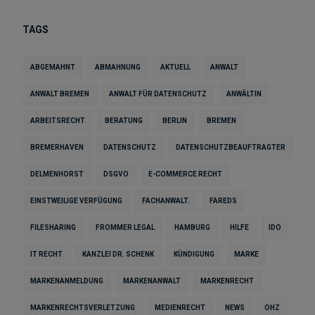
TAGS
ABGEMAHNT
ABMAHNUNG
AKTUELL
ANWALT
ANWALT BREMEN
ANWALT FÜR DATENSCHUTZ
ANWÄLTIN
ARBEITSRECHT
BERATUNG
BERLIN
BREMEN
BREMERHAVEN
DATENSCHUTZ
DATENSCHUTZBEAUFTRAGTER
DELMENHORST
DSGVO
E-COMMERCE RECHT
EINSTWEILIGE VERFÜGUNG
FACHANWALT.
FAREDS
FILESHARING
FROMMER LEGAL
HAMBURG
HILFE
IDO
IT RECHT
KANZLEI DR. SCHENK
KÜNDIGUNG
MARKE
MARKENANMELDUNG
MARKENANWALT
MARKENRECHT
MARKENRECHTSVERLETZUNG
MEDIENRECHT
NEWS
OHZ