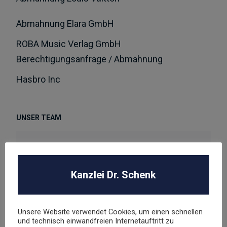
Abmahnung Elara GmbH
ROBA Music Verlag GmbH
Berechtigungsanfrage / Abmahnung
Hasbro Inc
UNSER TEAM
Kanzlei Dr. Schenk
Dr. Stephan Schenk
Rechtsanwalt und Fachanwalt für gewerblichen
Unsere Website verwendet Cookies, um einen schnellen
Rechtsschutz
und technisch einwandfreien Internetauftritt zu