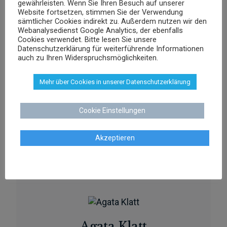
gewährleisten. Wenn Sie Ihren Besuch auf unserer
Website fortsetzen, stimmen Sie der Verwendung
sämtlicher Cookies indirekt zu. Außerdem nutzen wir den
sschenk@dr-schenk.net
EMAIL
Webanalysedienst Google Analytics, der ebenfalls
Cookies verwendet. Bitte lesen Sie unsere
0421 566 38 780
TEL
Datenschutzerklärung für weiterführende Informationen
auch zu Ihren Widerspruchsmöglichkeiten.
Mehr über Cookies in unserer Datenschutzerklärung
Agnieszka Schenk
Cookie Einstellungen
Rechtsanwältin
Akzeptieren
aschenk@dr-schenk.net
MAIL
0421 566 38 780
TEL
Agata Klatt