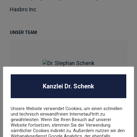
Hasbro Inc
UNSER TEAM
Dr. Stephan Schenk
Kanzlei Dr. Schenk
Rechtsanwalt und Fachanwalt für gewerblichen
Rechtsschutz
Unsere Website verwendet Cookies, um einen schnellen
sschenk@dr-schenk.net
und technisch einwandfreien Internetauftritt zu
EMAIL
gewährleisten. Wenn Sie Ihren Besuch auf unserer
0421 566 38 780
TEL
Website fortsetzen, stimmen Sie der Verwendung
sämtlicher Cookies indirekt zu. Außerdem nutzen wir den
Webanalysedienst Google Analytics, der ebenfalls