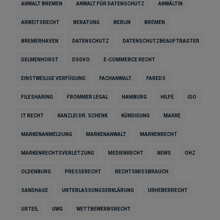
ANWALT BREMEN
ANWALT FÜR DATENSCHUTZ
ANWÄLTIN
ARBEITSRECHT
BERATUNG
BERLIN
BREMEN
BREMERHAVEN
DATENSCHUTZ
DATENSCHUTZBEAUFTRAGTER
DELMENHORST
DSGVO
E-COMMERCE RECHT
EINSTWEILIGE VERFÜGUNG
FACHANWALT.
FAREDS
FILESHARING
FROMMER LEGAL
HAMBURG
HILFE
IDO
IT RECHT
KANZLEI DR. SCHENK
KÜNDIGUNG
MARKE
MARKENANMELDUNG
MARKENANWALT
MARKENRECHT
MARKENRECHTSVERLETZUNG
MEDIENRECHT
NEWS
OHZ
OLDENBURG
PRESSERECHT
RECHTSMISSBRAUCH
SANDHAGE
UNTERLASSUNGSERKLÄRUNG
URHEBERRECHT
URTEIL
UWG
WETTBEWERBSRECHT