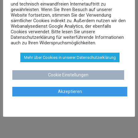
und technisch einwandfreien Internetauftritt zu
Rechtsanwalt und Fachanwalt für gewerblichen
gewährleisten. Wenn Sie Ihren Besuch auf unserer
Rechtsschutz
Website fortsetzen, stimmen Sie der Verwendung
sämtlicher Cookies indirekt zu. Außerdem nutzen wir den
Webanalysedienst Google Analytics, der ebenfalls
sschenk@dr-schenk.net
EMAIL
Cookies verwendet. Bitte lesen Sie unsere
Datenschutzerklärung für weiterführende Informationen
0421 566 38 780
TEL
auch zu Ihren Widerspruchsmöglichkeiten.
Mehr über Cookies in unserer Datenschutzerklärung
Cookie Einstellungen
Agnieszka Schenk
Rechtsanwältin
Akzeptieren
aschenk@dr-schenk.net
MAIL
0421 566 38 780
TEL