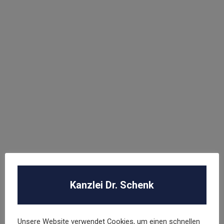
Abmahnung Louis Vuitton
Abmahnung Elara GmbH
ROBA Music Verlag GmbH
Berechtigungsanfrage / Abmahnung
Hasbro Inc
UNSER TEAM
Kanzlei Dr. Schenk
Dr. Stephan Schenk
Unsere Website verwendet Cookies, um einen schnellen