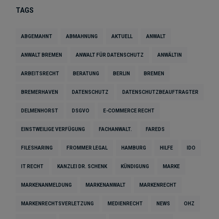
TAGS
ABGEMAHNT
ABMAHNUNG
AKTUELL
ANWALT
ANWALT BREMEN
ANWALT FÜR DATENSCHUTZ
ANWÄLTIN
ARBEITSRECHT
BERATUNG
BERLIN
BREMEN
BREMERHAVEN
DATENSCHUTZ
DATENSCHUTZBEAUFTRAGTER
DELMENHORST
DSGVO
E-COMMERCE RECHT
EINSTWEILIGE VERFÜGUNG
FACHANWALT.
FAREDS
FILESHARING
FROMMER LEGAL
HAMBURG
HILFE
IDO
IT RECHT
KANZLEI DR. SCHENK
KÜNDIGUNG
MARKE
MARKENANMELDUNG
MARKENANWALT
MARKENRECHT
MARKENRECHTSVERLETZUNG
MEDIENRECHT
NEWS
OHZ