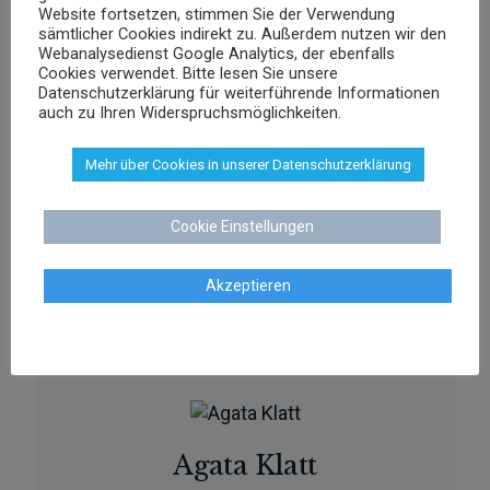
Website fortsetzen, stimmen Sie der Verwendung
sschenk@dr-schenk.net
sämtlicher Cookies indirekt zu. Außerdem nutzen wir den
EMAIL
Webanalysedienst Google Analytics, der ebenfalls
0421 566 38 780
TEL
Cookies verwendet. Bitte lesen Sie unsere
Datenschutzerklärung für weiterführende Informationen
auch zu Ihren Widerspruchsmöglichkeiten.
Mehr über Cookies in unserer Datenschutzerklärung
Agnieszka Schenk
Cookie Einstellungen
Rechtsanwältin
Akzeptieren
aschenk@dr-schenk.net
MAIL
0421 566 38 780
TEL
Agata Klatt