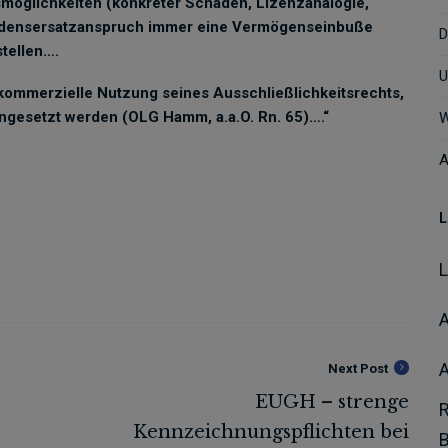
möglichkeiten (konkreter Schaden, Lizenzanalogie,
hadensersatzanspruch immer eine Vermögenseinbuße
D
stellen….
U
 kommerzielle Nutzung seines Ausschließlichkeitsrechts,
angesetzt werden (OLG Hamm, a.a.O. Rn. 65)….“
W
A
L
A
Next Post