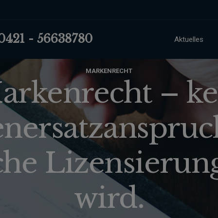
 0421 - 56638780
Aktuelles
MARKENRECHT
arkenrecht – ke
nersatzanspru
che Lizensieru
wird.