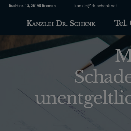
kanzlei@dr-schenk.net
Buchtstr. 13, 28195 Bremen
Tel.
Kanzlei Dr. Schenk
M
Schade
unentgeltli