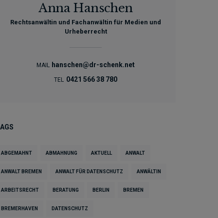
Anna Hanschen
Rechtsanwältin und Fachanwältin für Medien und
Urheberrecht
hanschen@dr-schenk.net
MAIL
0421 566 38 780
TEL
TAGS
ABGEMAHNT
ABMAHNUNG
AKTUELL
ANWALT
ANWALT BREMEN
ANWALT FÜR DATENSCHUTZ
ANWÄLTIN
ARBEITSRECHT
BERATUNG
BERLIN
BREMEN
BREMERHAVEN
DATENSCHUTZ