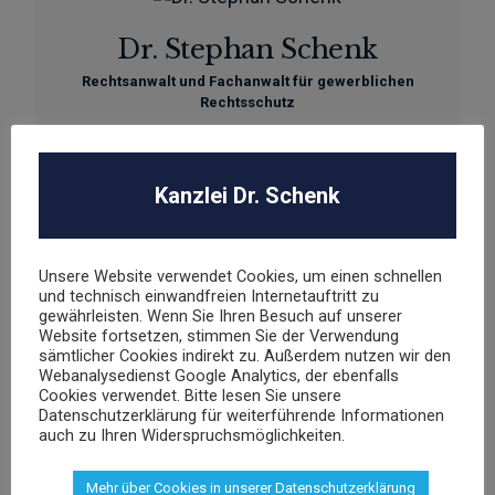
Dr. Stephan Schenk
Rechtsanwalt und Fachanwalt für gewerblichen
Rechtsschutz
sschenk@dr-schenk.net
EMAIL
Kanzlei Dr. Schenk
0421 566 38 780
TEL
Unsere Website verwendet Cookies, um einen schnellen
und technisch einwandfreien Internetauftritt zu
gewährleisten. Wenn Sie Ihren Besuch auf unserer
Website fortsetzen, stimmen Sie der Verwendung
Agnieszka Schenk
sämtlicher Cookies indirekt zu. Außerdem nutzen wir den
Webanalysedienst Google Analytics, der ebenfalls
Rechtsanwältin
Cookies verwendet. Bitte lesen Sie unsere
Datenschutzerklärung für weiterführende Informationen
auch zu Ihren Widerspruchsmöglichkeiten.
aschenk@dr-schenk.net
MAIL
0421 566 38 780
TEL
Mehr über Cookies in unserer Datenschutzerklärung