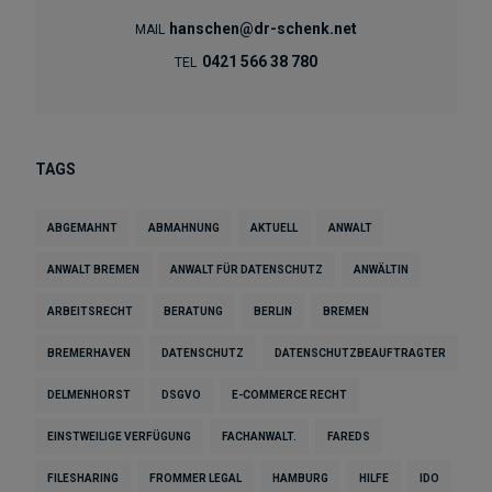
hanschen@dr-schenk.net
MAIL
0421 566 38 780
TEL
TAGS
ABGEMAHNT
ABMAHNUNG
AKTUELL
ANWALT
ANWALT BREMEN
ANWALT FÜR DATENSCHUTZ
ANWÄLTIN
ARBEITSRECHT
BERATUNG
BERLIN
BREMEN
BREMERHAVEN
DATENSCHUTZ
DATENSCHUTZBEAUFTRAGTER
DELMENHORST
DSGVO
E-COMMERCE RECHT
EINSTWEILIGE VERFÜGUNG
FACHANWALT.
FAREDS
FILESHARING
FROMMER LEGAL
HAMBURG
HILFE
IDO