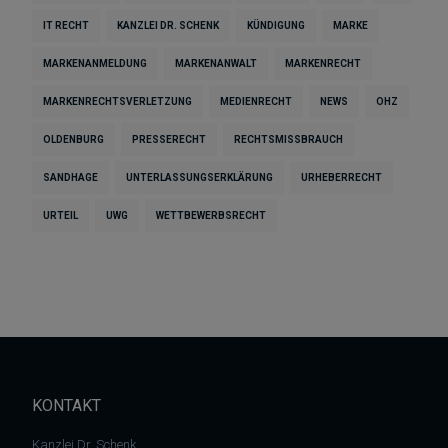
IT RECHT
KANZLEI DR. SCHENK
KÜNDIGUNG
MARKE
MARKENANMELDUNG
MARKENANWALT
MARKENRECHT
MARKENRECHTSVERLETZUNG
MEDIENRECHT
NEWS
OHZ
OLDENBURG
PRESSERECHT
RECHTSMISSBRAUCH
SANDHAGE
UNTERLASSUNGSERKLÄRUNG
URHEBERRECHT
URTEIL
UWG
WETTBEWERBSRECHT
KONTAKT
Kanzlei Dr. Schenk