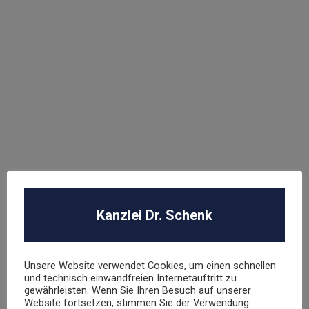
ROBA Music Verlag GmbH
Berechtigungsanfrage / Abmahnung
Hasbro Inc
UNSER TEAM
Kanzlei Dr. Schenk
Dr. Stephan Schenk
Rechtsanwalt und Fachanwalt für gewerblichen
Rechtsschutz
Unsere Website verwendet Cookies, um einen schnellen
und technisch einwandfreien Internetauftritt zu
gewährleisten. Wenn Sie Ihren Besuch auf unserer
sschenk@dr-schenk.net
EMAIL
Website fortsetzen, stimmen Sie der Verwendung