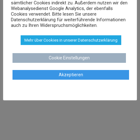
sämtlicher Cookies indirekt zu. Außerdem nutzen wir den
0421 566 38 780
TEL
Webanalysedienst Google Analytics, der ebenfalls
Cookies verwendet. Bitte lesen Sie unsere
Datenschutzerklärung für weiterführende Informationen
auch zu Ihren Widerspruchsmöglichkeiten.
Agnieszka Schenk
Mehr über Cookies in unserer Datenschutzerklärung
Rechtsanwältin
Cookie Einstellungen
aschenk@dr-schenk.net
MAIL
Akzeptieren
0421 566 38 780
TEL
Agata Klatt
Rechtsanwältin