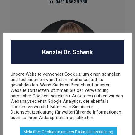
0421 566 38 780
TEL
Kanzlei Dr. Schenk
Unsere Website verwendet Cookies, um einen schnellen
und technisch einwandfreien Internetauftritt zu
gewährleisten. Wenn Sie Ihren Besuch auf unserer
Website fortsetzen, stimmen Sie der Verwendung
sämtlicher Cookies indirekt zu. Außerdem nutzen wir den
Agnieszka Schenk
Webanalysedienst Google Analytics, der ebenfalls
Cookies verwendet. Bitte lesen Sie unsere
Rechtsanwältin
Datenschutzerklärung für weiterführende Informationen
auch zu Ihren Widerspruchsmöglichkeiten.
aschenk@dr-schenk.net
MAIL
Mehr über Cookies in unserer Datenschutzerklärung