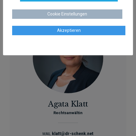
0421 566 38 780
TEL
Cookie Einstellungen
Akzeptieren
Agata Klatt
Rechtsanwältin
klatt@dr-schenk.net
MAIL