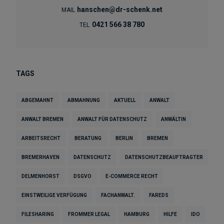
hanschen@dr-schenk.net
MAIL
0421 566 38 780
TEL
TAGS
ABGEMAHNT
ABMAHNUNG
AKTUELL
ANWALT
ANWALT BREMEN
ANWALT FÜR DATENSCHUTZ
ANWÄLTIN
ARBEITSRECHT
BERATUNG
BERLIN
BREMEN
BREMERHAVEN
DATENSCHUTZ
DATENSCHUTZBEAUFTRAGTER
DELMENHORST
DSGVO
E-COMMERCE RECHT
EINSTWEILIGE VERFÜGUNG
FACHANWALT.
FAREDS
FILESHARING
FROMMER LEGAL
HAMBURG
HILFE
IDO