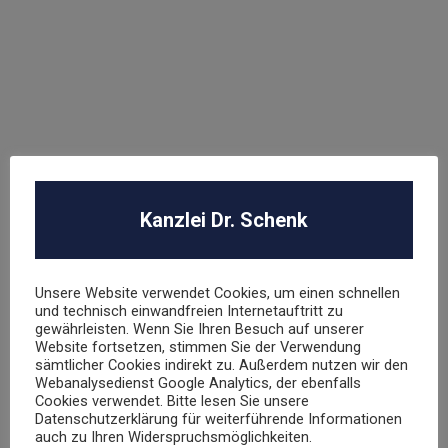
Arbeitsrecht
LETZTE FÄLLE:
L’OREAL Deutschland GmbH
Abmahnung Louis Vuitton
Kanzlei Dr. Schenk
Abmahnung Elara GmbH
ROBA Music Verlag GmbH
Unsere Website verwendet Cookies, um einen schnellen
und technisch einwandfreien Internetauftritt zu
Berechtigungsanfrage / Abmahnung
gewährleisten. Wenn Sie Ihren Besuch auf unserer
Website fortsetzen, stimmen Sie der Verwendung
Hasbro Inc
sämtlicher Cookies indirekt zu. Außerdem nutzen wir den
Webanalysedienst Google Analytics, der ebenfalls
Cookies verwendet. Bitte lesen Sie unsere
Datenschutzerklärung für weiterführende Informationen
UNSER TEAM
auch zu Ihren Widerspruchsmöglichkeiten.