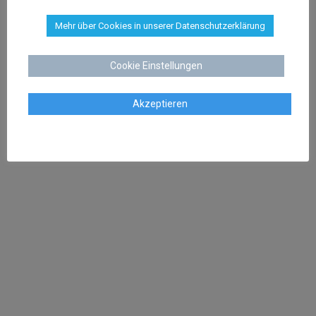
Mehr über Cookies in unserer Datenschutzerklärung
Cookie Einstellungen
Dr. Stephan Schenk
Akzeptieren
Rechtsanwalt und Fachanwalt für gewerblichen
Rechtsschutz
sschenk@dr-schenk.net
EMAIL
0421 566 38 780
TEL
Agnieszka Schenk
Rechtsanwältin