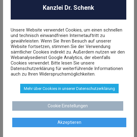
Urheber- und Medienrecht
Kanzlei Dr. Schenk
Wettbewerbsrecht
Arbeitsrecht
Unsere Website verwendet Cookies, um einen schnellen
und technisch einwandfreien Internetauftritt zu
gewährleisten. Wenn Sie Ihren Besuch auf unserer
Website fortsetzen, stimmen Sie der Verwendung
LETZTE FÄLLE:
sämtlicher Cookies indirekt zu. Außerdem nutzen wir den
Webanalysedienst Google Analytics, der ebenfalls
L’OREAL Deutschland GmbH
Cookies verwendet. Bitte lesen Sie unsere
Datenschutzerklärung für weiterführende Informationen
auch zu Ihren Widerspruchsmöglichkeiten.
Abmahnung Louis Vuitton
Mehr über Cookies in unserer Datenschutzerklärung
Abmahnung Elara GmbH
ROBA Music Verlag GmbH
Cookie Einstellungen
Berechtigungsanfrage / Abmahnung
Akzeptieren
Hasbro Inc