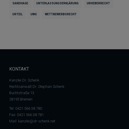
SANDHAGE
UNTERLASSUNGSERKLÄRUNG
URHEBERRECHT
URTEIL
UWG
WETTBEWERBSRECHT
KONTAKT
Kanzlei Dr. Schenk
Rechtsanwalt Dr. Stephan Schenk
Buchtstraße 13
28195 Bremen
Tel:
0421 566 38 780
Fax: 0421 566 38 781
Mail:
kanzlei@dr-schenk.net