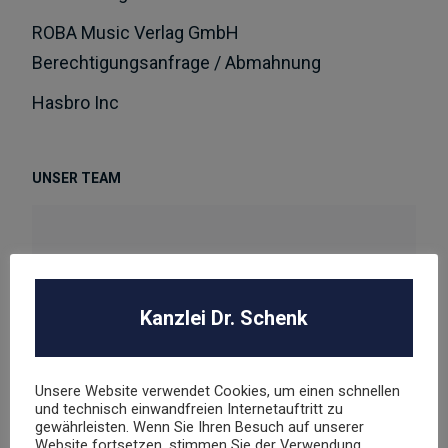
ROBA Music Verlag GmbH
Berechtigungsanfrage / Abmahnung
Hasbro Inc
UNSER TEAM
Kanzlei Dr. Schenk
Dr. Stephan Schenk
Rechtsanwalt und Fachanwalt für gewerblichen
Rechtsschutz
Unsere Website verwendet Cookies, um einen schnellen
und technisch einwandfreien Internetauftritt zu
gewährleisten. Wenn Sie Ihren Besuch auf unserer
sschenk@dr-schenk.net
Website fortsetzen, stimmen Sie der Verwendung
EMAIL