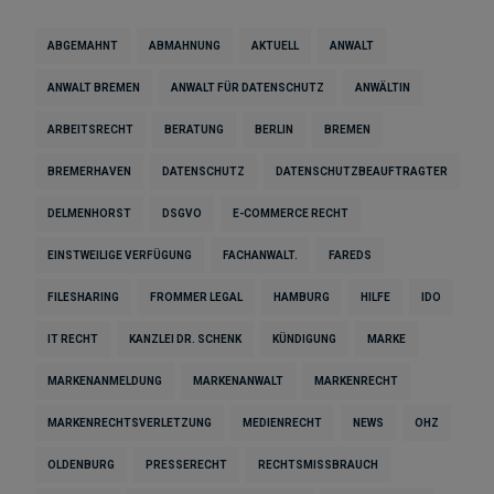
ABGEMAHNT
ABMAHNUNG
AKTUELL
ANWALT
ANWALT BREMEN
ANWALT FÜR DATENSCHUTZ
ANWÄLTIN
ARBEITSRECHT
BERATUNG
BERLIN
BREMEN
BREMERHAVEN
DATENSCHUTZ
DATENSCHUTZBEAUFTRAGTER
DELMENHORST
DSGVO
E-COMMERCE RECHT
EINSTWEILIGE VERFÜGUNG
FACHANWALT.
FAREDS
FILESHARING
FROMMER LEGAL
HAMBURG
HILFE
IDO
IT RECHT
KANZLEI DR. SCHENK
KÜNDIGUNG
MARKE
MARKENANMELDUNG
MARKENANWALT
MARKENRECHT
MARKENRECHTSVERLETZUNG
MEDIENRECHT
NEWS
OHZ
OLDENBURG
PRESSERECHT
RECHTSMISSBRAUCH