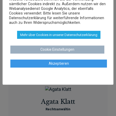
sämtlicher Cookies indirekt zu. Außerdem nutzen wir den
0421 566 38 780
TEL
Webanalysedienst Google Analytics, der ebenfalls
Cookies verwendet. Bitte lesen Sie unsere
Datenschutzerklärung für weiterführende Informationen
auch zu Ihren Widerspruchsmöglichkeiten.
Mehr über Cookies in unserer Datenschutzerklärung
Agnieszka Schenk
Rechtsanwältin
Cookie Einstellungen
aschenk@dr-schenk.net
Akzeptieren
MAIL
0421 566 38 780
TEL
Agata Klatt
Rechtsanwältin