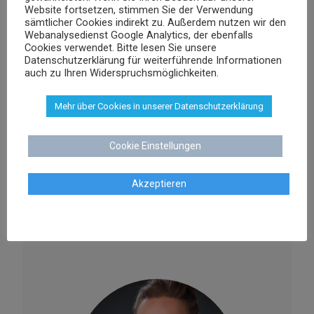
Website fortsetzen, stimmen Sie der Verwendung
sämtlicher Cookies indirekt zu. Außerdem nutzen wir den
Webanalysedienst Google Analytics, der ebenfalls
Cookies verwendet. Bitte lesen Sie unsere
Datenschutzerklärung für weiterführende Informationen
auch zu Ihren Widerspruchsmöglichkeiten.
Mehr über Cookies in unserer Datenschutzerklärung
Agnieszka Schenk
Cookie Einstellungen
Rechtsanwältin
Akzeptieren
aschenk@dr-schenk.net
MAIL
0421 566 38 780
TEL