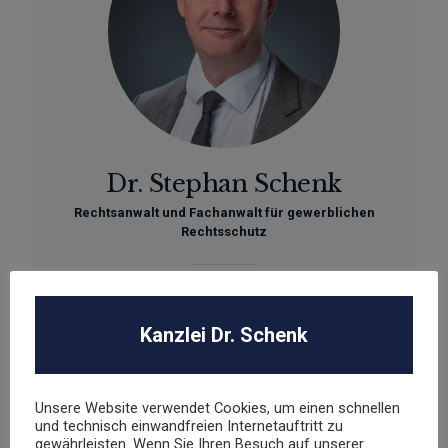
Dr. Stephan Schenk
Rechtsanwalt und Fachanwalt für gewerblichen
Rechtsschutz
sschenk@dr-schenk.net
EMAIL
0421 566 38 780
Kanzlei Dr. Schenk
TEL
Unsere Website verwendet Cookies, um einen schnellen
und technisch einwandfreien Internetauftritt zu
gewährleisten. Wenn Sie Ihren Besuch auf unserer