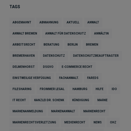
TAGS
ABGEMAHNT
ABMAHNUNG
AKTUELL
ANWALT
ANWALT BREMEN
ANWALT FÜR DATENSCHUTZ
ANWÄLTIN
ARBEITSRECHT
BERATUNG
BERLIN
BREMEN
BREMERHAVEN
DATENSCHUTZ
DATENSCHUTZBEAUFTRAGTER
DELMENHORST
DSGVO
E-COMMERCE RECHT
EINSTWEILIGE VERFÜGUNG
FACHANWALT.
FAREDS
FILESHARING
FROMMER LEGAL
HAMBURG
HILFE
IDO
IT RECHT
KANZLEI DR. SCHENK
KÜNDIGUNG
MARKE
MARKENANMELDUNG
MARKENANWALT
MARKENRECHT
MARKENRECHTSVERLETZUNG
MEDIENRECHT
NEWS
OHZ