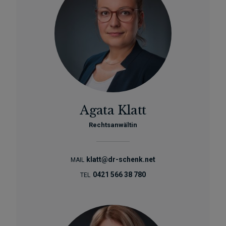
Agata Klatt
Rechtsanwältin
klatt@dr-schenk.net
MAIL
0421 566 38 780
TEL