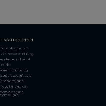
DIENSTLEISTUNGEN
ilfe bei Abmahnungen
GB & Webseiten-Prüfung
ewertungen im Internet
ilderklau
atenschutzerklärung
atenschutzbeauftragter
arkenanmeldung
ilfe bei Kündigungen
rbeitsvertrag und
rbeitszeugnis