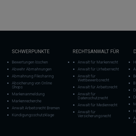
SCHWERPUNKTE
RECHTSANWALT FÜR
Bewertungen löschen
Anwalt für Markenrecht
H
Abwehr Abmahnungen
Anwalt für Urheberrecht
A
Abmahnung Filesharing
Anwalt für
B
Wettbewerbsrecht
Absicherung von Online
B
Shops
Anwalt für Arbeitsrecht
D
Markenanmeldung
Anwalt für
D
Datenschutzrecht
Markenrecherche
M
Anwalt für Medienrecht
Anwalt Arbeitsrecht Bremen
H
Anwalt für
Kündigungsschutzklage
Versicherungsrecht
A
A