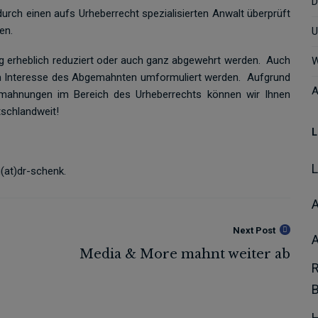
D
durch einen aufs Urheberrecht spezialisierten Anwalt überprüft
en.
U
 erheblich reduziert oder auch ganz abgewehrt werden.
Auch
W
m Interesse des Abgemahnten umformuliert werden.
Aufgrund
A
Abmahnungen im Bereich des Urheberrechts können wir Ihnen
tschlandweit!
L
(at)dr-schenk.
A
Next Post
H