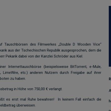
uf Tauschbörsen des Filmwerkes „Double D Wooden Vice“
arik aus der Tschechischen Republik ausgesprochen, dem die
err Pekarik dabei von der Kanzlei Schröder aus Kiel.
 Internettauschbörse (beispielsweise BitTorrent, e-Mule,
, LimeWire, etc.) anderen Nutzern durch Freigabe auf ihrer
boten zu haben.
R
sbetrag in Höhe von 750,00 € verlangt.
A
eißt es erst mal Ruhe bewahren!
In keinem Fall einfach die
M
eldbetrag überweisen.