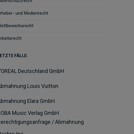
atenschutzrecht
rheber- und Medienrecht
ettbewerbsrecht
rbeitsrecht
ETZTE FÄLLE:
L’OREAL Deutschland GmbH
bmahnung Louis Vuitton
Abmahnung Elara GmbH
ROBA Music Verlag GmbH
Berechtigungsanfrage / Abmahnung
asbro Inc