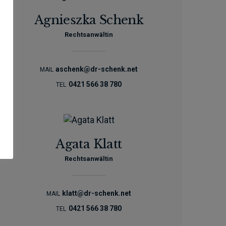
Agnieszka Schenk
Rechtsanwältin
aschenk@dr-schenk.net
MAIL
0421 566 38 780
TEL
Agata Klatt
Rechtsanwältin
klatt@dr-schenk.net
MAIL
0421 566 38 780
TEL