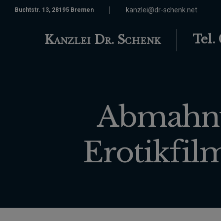
kanzlei@dr-schenk.net
Buchtstr. 13, 28195 Bremen
Tel.
Kanzlei Dr. Schenk
Abmahnu
Erotikfi