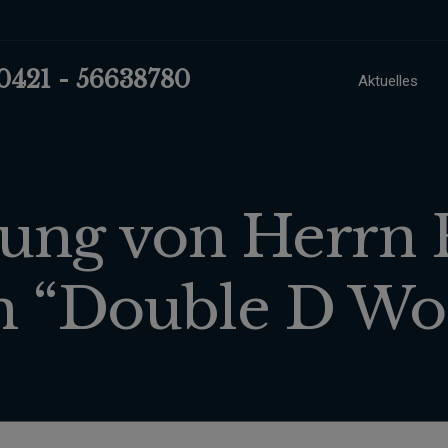
 0421 - 56638780
Aktuelles
ng von Herrn P
lm “Double D Wo