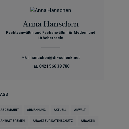
Anna Hanschen
Rechtsanwältin und Fachanwältin für Medien und
Urheberrecht
hanschen@dr-schenk.net
MAIL
0421 566 38 780
TEL
TAGS
ABGEMAHNT
ABMAHNUNG
AKTUELL
ANWALT
ANWALT BREMEN
ANWALT FÜR DATENSCHUTZ
ANWÄLTIN