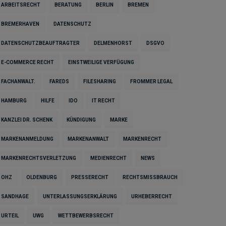
ARBEITSRECHT
BERATUNG
BERLIN
BREMEN
BREMERHAVEN
DATENSCHUTZ
DATENSCHUTZBEAUFTRAGTER
DELMENHORST
DSGVO
E-COMMERCE RECHT
EINSTWEILIGE VERFÜGUNG
FACHANWALT.
FAREDS
FILESHARING
FROMMER LEGAL
HAMBURG
HILFE
IDO
IT RECHT
KANZLEI DR. SCHENK
KÜNDIGUNG
MARKE
MARKENANMELDUNG
MARKENANWALT
MARKENRECHT
MARKENRECHTSVERLETZUNG
MEDIENRECHT
NEWS
OHZ
OLDENBURG
PRESSERECHT
RECHTSMISSBRAUCH
SANDHAGE
UNTERLASSUNGSERKLÄRUNG
URHEBERRECHT
URTEIL
UWG
WETTBEWERBSRECHT