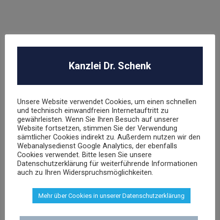
Abmahnung Louis Vuitton
Abmahnung Elara GmbH
ROBA Music Verlag GmbH
Kanzlei Dr. Schenk
Berechtigungsanfrage / Abmahnung
Hasbro Inc
Unsere Website verwendet Cookies, um einen schnellen
und technisch einwandfreien Internetauftritt zu
gewährleisten. Wenn Sie Ihren Besuch auf unserer
UNSER TEAM
Website fortsetzen, stimmen Sie der Verwendung
sämtlicher Cookies indirekt zu. Außerdem nutzen wir den
Webanalysedienst Google Analytics, der ebenfalls
Cookies verwendet. Bitte lesen Sie unsere
Datenschutzerklärung für weiterführende Informationen
auch zu Ihren Widerspruchsmöglichkeiten.
Mehr über Cookies in unserer Datenschutzerklärung
Dr. Stephan Schenk
Rechtsanwalt und Fachanwalt für gewerblichen