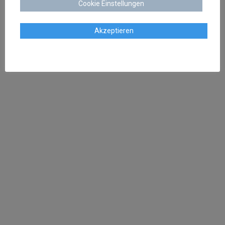
Cookie Einstellungen
Rechtsschutz
Akzeptieren
sschenk@dr-schenk.net
EMAIL
0421 566 38 780
TEL
Agnieszka Schenk
Rechtsanwältin
aschenk@dr-schenk.net
MAIL
0421 566 38 780
TEL