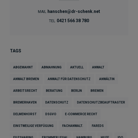
hanschen@dr-schenk.net
MAIL
0421 566 38 780
TEL
TAGS
ABGEMAHNT
ABMAHNUNG
AKTUELL
ANWALT
ANWALT BREMEN
ANWALT FÜR DATENSCHUTZ
ANWÄLTIN
ARBEITSRECHT
BERATUNG
BERLIN
BREMEN
BREMERHAVEN
DATENSCHUTZ
DATENSCHUTZBEAUFTRAGTER
DELMENHORST
DSGVO
E-COMMERCE RECHT
EINSTWEILIGE VERFÜGUNG
FACHANWALT.
FAREDS
FILESHARING
FROMMER LEGAL
HAMBURG
HILFE
IDO