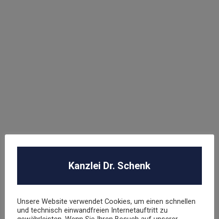
Abmahnung Elara GmbH
ROBA Music Verlag GmbH
Berechtigungsanfrage / Abmahnung
Hasbro Inc
UNSER TEAM
Kanzlei Dr. Schenk
Dr. Stephan Schenk
Rechtsanwalt und Fachanwalt für gewerblichen
Unsere Website verwendet Cookies, um einen schnellen
Rechtsschutz
und technisch einwandfreien Internetauftritt zu
gewährleisten. Wenn Sie Ihren Besuch auf unserer