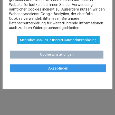
Website fortsetzen, stimmen Sie der Verwendung
sämtlicher Cookies indirekt zu. Außerdem nutzen wir den
sschenk@dr-schenk.net
EMAIL
Webanalysedienst Google Analytics, der ebenfalls
0421 566 38 780
TEL
Cookies verwendet. Bitte lesen Sie unsere
Datenschutzerklärung für weiterführende Informationen
auch zu Ihren Widerspruchsmöglichkeiten.
Mehr über Cookies in unserer Datenschutzerklärung
Agnieszka Schenk
Cookie Einstellungen
Rechtsanwältin
Akzeptieren
aschenk@dr-schenk.net
MAIL
0421 566 38 780
TEL
Agata Klatt