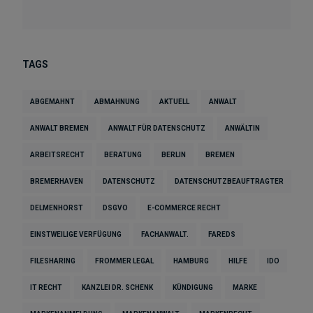
TAGS
ABGEMAHNT
ABMAHNUNG
AKTUELL
ANWALT
ANWALT BREMEN
ANWALT FÜR DATENSCHUTZ
ANWÄLTIN
ARBEITSRECHT
BERATUNG
BERLIN
BREMEN
BREMERHAVEN
DATENSCHUTZ
DATENSCHUTZBEAUFTRAGTER
DELMENHORST
DSGVO
E-COMMERCE RECHT
EINSTWEILIGE VERFÜGUNG
FACHANWALT.
FAREDS
FILESHARING
FROMMER LEGAL
HAMBURG
HILFE
IDO
IT RECHT
KANZLEI DR. SCHENK
KÜNDIGUNG
MARKE