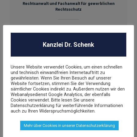
Rechtsanwalt und Fachanwalt für gewerblichen
Rechtsschutz
sschenk@dr-schenk.net
EMAIL
0421 566 38 780
TEL
Kanzlei Dr. Schenk
Unsere Website verwendet Cookies, um einen schnellen
und technisch einwandfreien Internetauftritt zu
Agnieszka Schenk
gewährleisten. Wenn Sie Ihren Besuch auf unserer
Website fortsetzen, stimmen Sie der Verwendung
Rechtsanwältin
sämtlicher Cookies indirekt zu. Außerdem nutzen wir den
Webanalysedienst Google Analytics, der ebenfalls
Cookies verwendet. Bitte lesen Sie unsere
Datenschutzerklärung für weiterführende Informationen
aschenk@dr-schenk.net
MAIL
auch zu Ihren Widerspruchsmöglichkeiten.
0421 566 38 780
TEL
Mehr über Cookies in unserer Datenschutzerklärung