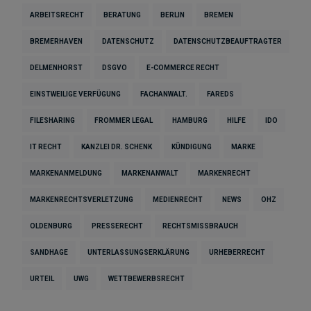
ARBEITSRECHT
BERATUNG
BERLIN
BREMEN
BREMERHAVEN
DATENSCHUTZ
DATENSCHUTZBEAUFTRAGTER
DELMENHORST
DSGVO
E-COMMERCE RECHT
EINSTWEILIGE VERFÜGUNG
FACHANWALT.
FAREDS
FILESHARING
FROMMER LEGAL
HAMBURG
HILFE
IDO
IT RECHT
KANZLEI DR. SCHENK
KÜNDIGUNG
MARKE
MARKENANMELDUNG
MARKENANWALT
MARKENRECHT
MARKENRECHTSVERLETZUNG
MEDIENRECHT
NEWS
OHZ
OLDENBURG
PRESSERECHT
RECHTSMISSBRAUCH
SANDHAGE
UNTERLASSUNGSERKLÄRUNG
URHEBERRECHT
URTEIL
UWG
WETTBEWERBSRECHT