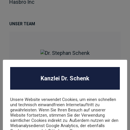
Hasbro Inc
UNSER TEAM
Dr. Stephan Schenk
Rechtsanwalt und Fachanwalt für gewerblichen
Kanzlei Dr. Schenk
Rechtsschutz
Unsere Website verwendet Cookies, um einen schnellen
sschenk@dr-schenk.net
EMAIL
und technisch einwandfreien Internetauftritt zu
0421 566 38 780
gewährleisten. Wenn Sie Ihren Besuch auf unserer
TEL
Website fortsetzen, stimmen Sie der Verwendung
sämtlicher Cookies indirekt zu. Außerdem nutzen wir den
Webanalysedienst Google Analytics, der ebenfalls