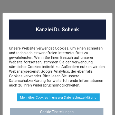
Abmahnung Elara GmbH
ROBA Music Verlag GmbH
Berechtigungsanfrage / Abmahnung
Kanzlei Dr. Schenk
Hasbro Inc
Unsere Website verwendet Cookies, um einen schnellen
und technisch einwandfreien Internetauftritt zu
UNSER TEAM
gewährleisten. Wenn Sie Ihren Besuch auf unserer
Website fortsetzen, stimmen Sie der Verwendung
sämtlicher Cookies indirekt zu. Außerdem nutzen wir den
Webanalysedienst Google Analytics, der ebenfalls
Cookies verwendet. Bitte lesen Sie unsere
Datenschutzerklärung für weiterführende Informationen
auch zu Ihren Widerspruchsmöglichkeiten.
Dr. Stephan Schenk
Mehr über Cookies in unserer Datenschutzerklärung
Rechtsanwalt und Fachanwalt für gewerblichen
Rechtsschutz
Cookie Einstellungen