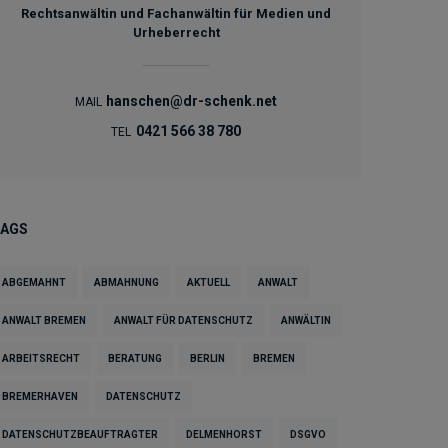
Rechtsanwältin und Fachanwältin für Medien und
Urheberrecht
hanschen@dr-schenk.net
MAIL
0421 566 38 780
TEL
TAGS
ABGEMAHNT
ABMAHNUNG
AKTUELL
ANWALT
ANWALT BREMEN
ANWALT FÜR DATENSCHUTZ
ANWÄLTIN
ARBEITSRECHT
BERATUNG
BERLIN
BREMEN
BREMERHAVEN
DATENSCHUTZ
DATENSCHUTZBEAUFTRAGTER
DELMENHORST
DSGVO