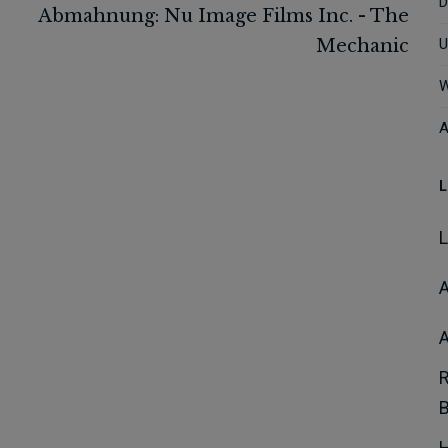
D
U
W
A
L
A
H