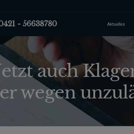
 0421 - 56638780
Aktuelles
Jetzt auch Klag
r wegen unzulä