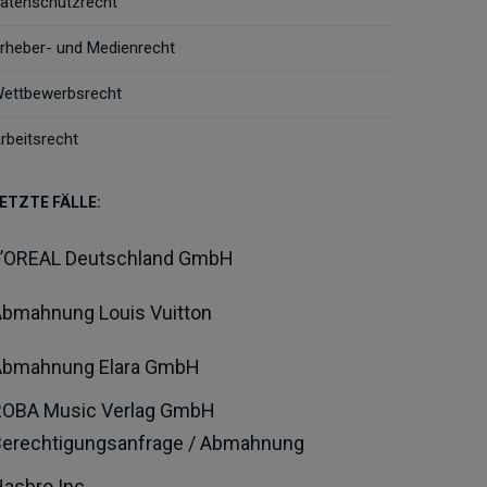
atenschutzrecht
rheber- und Medienrecht
ettbewerbsrecht
rbeitsrecht
ETZTE FÄLLE:
L’OREAL Deutschland GmbH
bmahnung Louis Vuitton
Abmahnung Elara GmbH
ROBA Music Verlag GmbH
Berechtigungsanfrage / Abmahnung
asbro Inc