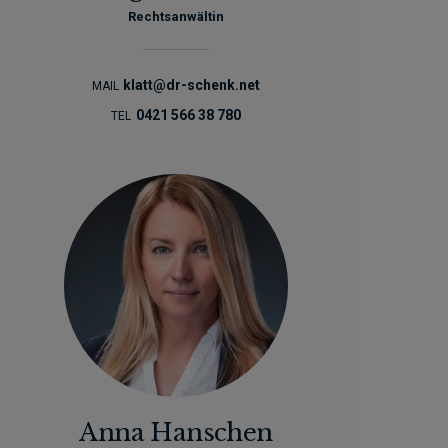
Rechtsanwältin
klatt@dr-schenk.net
MAIL
0421 566 38 780
TEL
Anna Hanschen