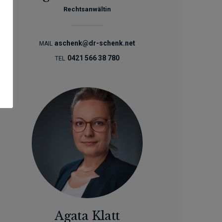
Rechtsanwältin
aschenk@dr-schenk.net
MAIL
0421 566 38 780
TEL
Agata Klatt