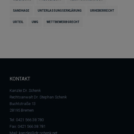
SANDHAGE
UNTERLASSUNGSERKLÄRUNG
URHEBERRECHT
URTEIL
UWG
WETTBEWERBSRECHT
KONTAKT
Kanzlei Dr. Schenk
Rechtsanwalt Dr. Stephan Schenk
Buchtstraße 13
28195 Bremen
Tel:
0421 566 38 780
Fax: 0421 566 38 781
Mail:
kanzlei@dr-schenk.net