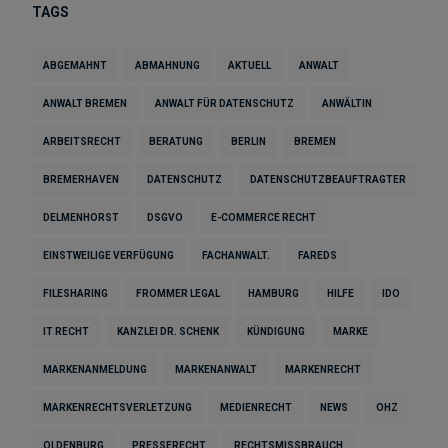
TAGS
ABGEMAHNT
ABMAHNUNG
AKTUELL
ANWALT
ANWALT BREMEN
ANWALT FÜR DATENSCHUTZ
ANWÄLTIN
ARBEITSRECHT
BERATUNG
BERLIN
BREMEN
BREMERHAVEN
DATENSCHUTZ
DATENSCHUTZBEAUFTRAGTER
DELMENHORST
DSGVO
E-COMMERCE RECHT
EINSTWEILIGE VERFÜGUNG
FACHANWALT.
FAREDS
FILESHARING
FROMMER LEGAL
HAMBURG
HILFE
IDO
IT RECHT
KANZLEI DR. SCHENK
KÜNDIGUNG
MARKE
MARKENANMELDUNG
MARKENANWALT
MARKENRECHT
MARKENRECHTSVERLETZUNG
MEDIENRECHT
NEWS
OHZ
OLDENBURG
PRESSERECHT
RECHTSMISSBRAUCH