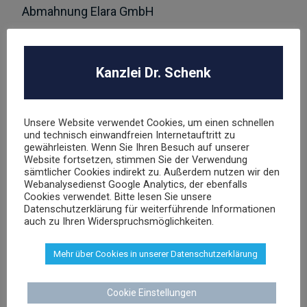
Abmahnung Elara GmbH
ROBA Music Verlag GmbH
Berechtigungsanfrage / Abmahnung
Kanzlei Dr. Schenk
Hasbro Inc
Unsere Website verwendet Cookies, um einen schnellen
und technisch einwandfreien Internetauftritt zu
UNSER TEAM
gewährleisten. Wenn Sie Ihren Besuch auf unserer
Website fortsetzen, stimmen Sie der Verwendung
sämtlicher Cookies indirekt zu. Außerdem nutzen wir den
Webanalysedienst Google Analytics, der ebenfalls
Cookies verwendet. Bitte lesen Sie unsere
Datenschutzerklärung für weiterführende Informationen
auch zu Ihren Widerspruchsmöglichkeiten.
Dr. Stephan Schenk
Mehr über Cookies in unserer Datenschutzerklärung
Rechtsanwalt und Fachanwalt für gewerblichen
Rechtsschutz
Cookie Einstellungen