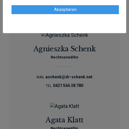
sschenk@dr-schenk.net
EMAIL
Akzeptieren
0421 566 38 780
TEL
Agnieszka Schenk
Rechtsanwältin
aschenk@dr-schenk.net
MAIL
0421 566 38 780
TEL
Agata Klatt
Rechtsanwältin