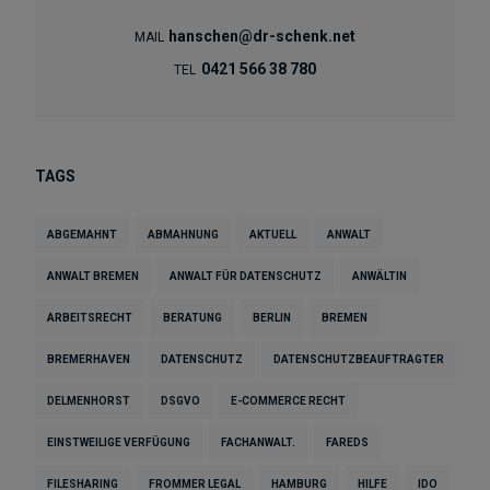
hanschen@dr-schenk.net
MAIL
0421 566 38 780
TEL
TAGS
ABGEMAHNT
ABMAHNUNG
AKTUELL
ANWALT
ANWALT BREMEN
ANWALT FÜR DATENSCHUTZ
ANWÄLTIN
ARBEITSRECHT
BERATUNG
BERLIN
BREMEN
BREMERHAVEN
DATENSCHUTZ
DATENSCHUTZBEAUFTRAGTER
DELMENHORST
DSGVO
E-COMMERCE RECHT
EINSTWEILIGE VERFÜGUNG
FACHANWALT.
FAREDS
FILESHARING
FROMMER LEGAL
HAMBURG
HILFE
IDO