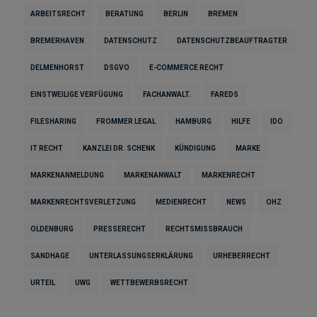
ARBEITSRECHT
BERATUNG
BERLIN
BREMEN
BREMERHAVEN
DATENSCHUTZ
DATENSCHUTZBEAUFTRAGTER
DELMENHORST
DSGVO
E-COMMERCE RECHT
EINSTWEILIGE VERFÜGUNG
FACHANWALT.
FAREDS
FILESHARING
FROMMER LEGAL
HAMBURG
HILFE
IDO
IT RECHT
KANZLEI DR. SCHENK
KÜNDIGUNG
MARKE
MARKENANMELDUNG
MARKENANWALT
MARKENRECHT
MARKENRECHTSVERLETZUNG
MEDIENRECHT
NEWS
OHZ
OLDENBURG
PRESSERECHT
RECHTSMISSBRAUCH
SANDHAGE
UNTERLASSUNGSERKLÄRUNG
URHEBERRECHT
URTEIL
UWG
WETTBEWERBSRECHT