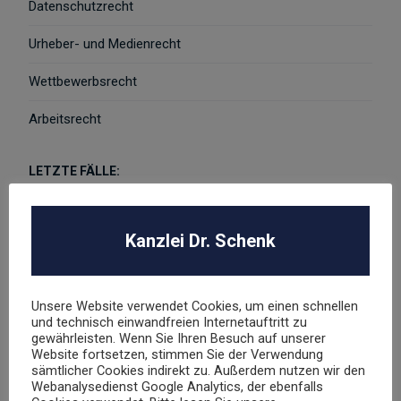
Datenschutzrecht
Urheber- und Medienrecht
Wettbewerbsrecht
Arbeitsrecht
LETZTE FÄLLE:
L’OREAL Deutschland GmbH
Kanzlei Dr. Schenk
Abmahnung Louis Vuitton
Abmahnung Elara GmbH
Unsere Website verwendet Cookies, um einen schnellen
und technisch einwandfreien Internetauftritt zu
gewährleisten. Wenn Sie Ihren Besuch auf unserer
ROBA Music Verlag GmbH
Website fortsetzen, stimmen Sie der Verwendung
Berechtigungsanfrage / Abmahnung
sämtlicher Cookies indirekt zu. Außerdem nutzen wir den
Webanalysedienst Google Analytics, der ebenfalls