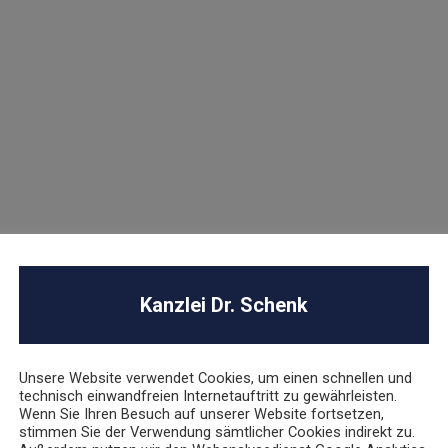
h ein „virtueller öffentlicher Raum“ sein soll. Stellt man auf
t zum Beispiel das Ladenlokal eines Einzelhändlers in der
ater Raum und es stellt sich die Frage, warum im Internet etwas
on nicht. Die Bestellung eines Kunden in einem Onlineshop,
itere Besucher hat, geschieht ohne die Teilnahme oder
r Versandhandel mit Tabakwaren und Alkohol über das Internet
t als öffentlich zu bewerten.
esministerium für Familien, Senioren, Frauen und Jugend. In
en, dass das Merkmal des öffentlich zugänglich Machens
rtunternehmen im öffentlichen Raum zugestellt wird. Auch
en öffentlichen Raum bei der Bestellung abgestellt, sondern
en Raum zugestellt wird. Das Argument mutet zum einen arg
fern man der Argumentation folgt, die Übergabe von
Kanzlei Dr. Schenk
ntlichen Raum sondern an Haus- oder Wohnungstür.
Unsere Website verwendet Cookies, um einen schnellen und
hende Anwendung der für den Versandhandel geltenden
technisch einwandfreien Internetauftritt zu gewährleisten.
auf sogenannten Trägermedien (DVD/Video/u.ä.).
Wenn Sie Ihren Besuch auf unserer Website fortsetzen,
stimmen Sie der Verwendung sämtlicher Cookies indirekt zu.
stiert im§ 12 Abs. 3 JuSchG die Einschränkung, dass Filme