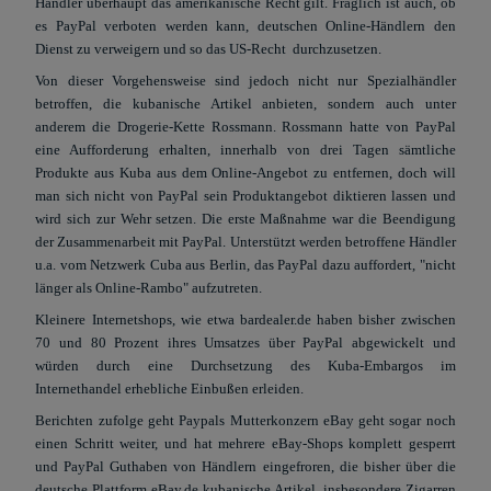
Händler überhaupt das amerikanische Recht gilt. Fraglich ist auch, ob
es PayPal verboten werden kann, deutschen Online-Händlern den
Dienst zu verweigern und so das US-Recht
durchzusetzen.
Von dieser Vorgehensweise sind jedoch nicht nur Spezialhändler
betroffen, die kubanische Artikel anbieten, sondern auch unter
anderem die Drogerie-Kette Rossmann. Rossmann hatte von PayPal
eine Aufforderung erhalten, innerhalb von drei Tagen sämtliche
Produkte aus Kuba aus dem Online-Angebot zu entfernen, doch will
man sich nicht von PayPal sein Produktangebot diktieren lassen und
wird sich zur Wehr setzen. Die erste Maßnahme war die Beendigung
der Zusammenarbeit mit PayPal. Unterstützt werden betroffene Händler
u.a. vom Netzwerk Cuba aus Berlin, das PayPal dazu auffordert, "nicht
länger als Online-Rambo" aufzutreten.
Kleinere Internetshops, wie etwa bardealer.de haben bisher zwischen
70 und 80 Prozent ihres Umsatzes über PayPal abgewickelt und
würden durch eine Durchsetzung des Kuba-Embargos im
Internethandel erhebliche Einbußen erleiden.
Berichten zufolge geht
Paypals Mutterkonzern eBay geht sogar noch
einen Schritt weiter, und hat mehrere eBay-Shops komplett gesperrt
und PayPal Guthaben von Händlern eingefroren, die bisher über die
deutsche Plattform eBay.de kubanische Artikel, insbesondere Zigarren