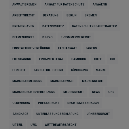
ANWALT BREMEN
ANWALT FÜR DATENSCHUTZ
ANWÄLTIN
ARBEITSRECHT
BERATUNG
BERLIN
BREMEN
BREMERHAVEN
DATENSCHUTZ
DATENSCHUTZBEAUFTRAGTER
DELMENHORST
DSGVO
E-COMMERCE RECHT
EINSTWEILIGE VERFÜGUNG
FACHANWALT.
FAREDS
FILESHARING
FROMMER LEGAL
HAMBURG
HILFE
IDO
IT RECHT
KANZLEI DR. SCHENK
KÜNDIGUNG
MARKE
MARKENANMELDUNG
MARKENANWALT
MARKENRECHT
MARKENRECHTSVERLETZUNG
MEDIENRECHT
NEWS
OHZ
OLDENBURG
PRESSERECHT
RECHTSMISSBRAUCH
SANDHAGE
UNTERLASSUNGSERKLÄRUNG
URHEBERRECHT
URTEIL
UWG
WETTBEWERBSRECHT