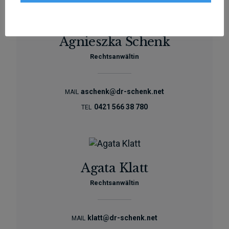
Agnieszka Schenk
Rechtsanwältin
aschenk@dr-schenk.net
MAIL
0421 566 38 780
TEL
Agata Klatt
Rechtsanwältin
klatt@dr-schenk.net
MAIL