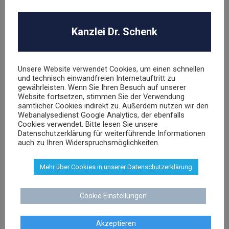
Hasbro Inc
Kanzlei Dr. Schenk
UNSER TEAM
Unsere Website verwendet Cookies, um einen schnellen
und technisch einwandfreien Internetauftritt zu
gewährleisten. Wenn Sie Ihren Besuch auf unserer
Website fortsetzen, stimmen Sie der Verwendung
sämtlicher Cookies indirekt zu. Außerdem nutzen wir den
Webanalysedienst Google Analytics, der ebenfalls
Cookies verwendet. Bitte lesen Sie unsere
Dr. Stephan Schenk
Datenschutzerklärung für weiterführende Informationen
auch zu Ihren Widerspruchsmöglichkeiten.
Rechtsanwalt und Fachanwalt für gewerblichen
Rechtsschutz
Mehr über Cookies in unserer Datenschutzerklärung
sschenk@dr-schenk.net
EMAIL
Cookie Einstellungen
0421 566 38 780
TEL
Akzeptieren