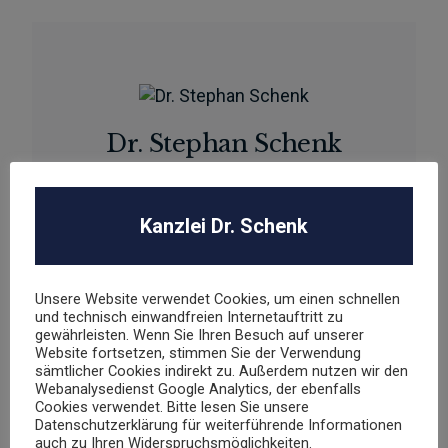
Dr. Stephan Schenk
Rechtsanwalt und Fachanwalt für gewerblichen
Rechtsschutz
Kanzlei Dr. Schenk
sschenk@dr-schenk.net
EMAIL
0421 566 38 780
TEL
Unsere Website verwendet Cookies, um einen schnellen
und technisch einwandfreien Internetauftritt zu
gewährleisten. Wenn Sie Ihren Besuch auf unserer
Website fortsetzen, stimmen Sie der Verwendung
sämtlicher Cookies indirekt zu. Außerdem nutzen wir den
Webanalysedienst Google Analytics, der ebenfalls
Agnieszka Schenk
Cookies verwendet. Bitte lesen Sie unsere
Datenschutzerklärung für weiterführende Informationen
Rechtsanwältin
auch zu Ihren Widerspruchsmöglichkeiten.