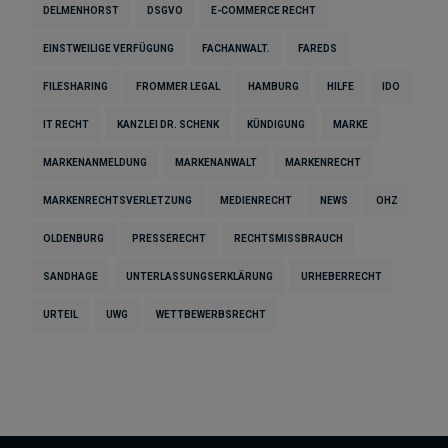
DELMENHORST
DSGVO
E-COMMERCE RECHT
EINSTWEILIGE VERFÜGUNG
FACHANWALT.
FAREDS
FILESHARING
FROMMER LEGAL
HAMBURG
HILFE
IDO
IT RECHT
KANZLEI DR. SCHENK
KÜNDIGUNG
MARKE
MARKENANMELDUNG
MARKENANWALT
MARKENRECHT
MARKENRECHTSVERLETZUNG
MEDIENRECHT
NEWS
OHZ
OLDENBURG
PRESSERECHT
RECHTSMISSBRAUCH
SANDHAGE
UNTERLASSUNGSERKLÄRUNG
URHEBERRECHT
URTEIL
UWG
WETTBEWERBSRECHT