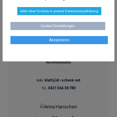
Mehr über Cookies in unserer Datenschutzerklärung
aschenk@dr-schenk.net
MAIL
0421 566 38 780
TEL
Cookie Einstellungen
Akzeptieren
Agata Klatt
Rechtsanwältin
klatt@dr-schenk.net
MAIL
0421 566 38 780
TEL