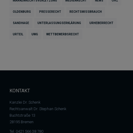
MARKENRECHTSVERLETZUNG
MEDIENRECHT
NEWS
OHZ
OLDENBURG
PRESSERECHT
RECHTSMISSBRAUCH
SANDHAGE
UNTERLASSUNGSERKLÄRUNG
URHEBERRECHT
URTEIL
UWG
WETTBEWERBSRECHT
KONTAKT
Kanzlei Dr. Schenk
Rechtsanwalt Dr. Stephan Schenk
Buchtstraße 13
28195 Bremen
Tel:
0421 566 38 780