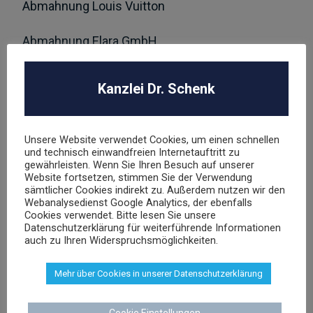
Abmahnung Louis Vuitton
Abmahnung Elara GmbH
ROBA Music Verlag GmbH
Kanzlei Dr. Schenk
Berechtigungsanfrage / Abmahnung
Hasbro Inc
Unsere Website verwendet Cookies, um einen schnellen
und technisch einwandfreien Internetauftritt zu
gewährleisten. Wenn Sie Ihren Besuch auf unserer
UNSER TEAM
Website fortsetzen, stimmen Sie der Verwendung
sämtlicher Cookies indirekt zu. Außerdem nutzen wir den
Webanalysedienst Google Analytics, der ebenfalls
Cookies verwendet. Bitte lesen Sie unsere
Datenschutzerklärung für weiterführende Informationen
auch zu Ihren Widerspruchsmöglichkeiten.
Dr. Stephan Schenk
Mehr über Cookies in unserer Datenschutzerklärung
Rechtsanwalt und Fachanwalt für gewerblichen
Rechtsschutz
Cookie Einstellungen