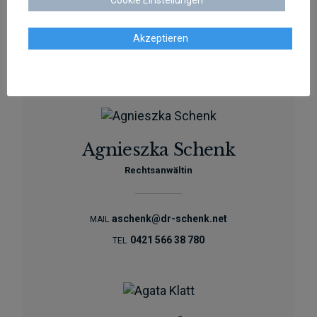
Akzeptieren
sschenk@dr-schenk.net
EMAIL
0421 566 38 780
TEL
Agnieszka Schenk
Rechtsanwältin
aschenk@dr-schenk.net
MAIL
0421 566 38 780
TEL