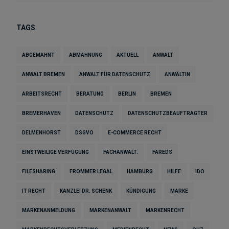
TAGS
ABGEMAHNT
ABMAHNUNG
AKTUELL
ANWALT
ANWALT BREMEN
ANWALT FÜR DATENSCHUTZ
ANWÄLTIN
ARBEITSRECHT
BERATUNG
BERLIN
BREMEN
BREMERHAVEN
DATENSCHUTZ
DATENSCHUTZBEAUFTRAGTER
DELMENHORST
DSGVO
E-COMMERCE RECHT
EINSTWEILIGE VERFÜGUNG
FACHANWALT.
FAREDS
FILESHARING
FROMMER LEGAL
HAMBURG
HILFE
IDO
IT RECHT
KANZLEI DR. SCHENK
KÜNDIGUNG
MARKE
MARKENANMELDUNG
MARKENANWALT
MARKENRECHT