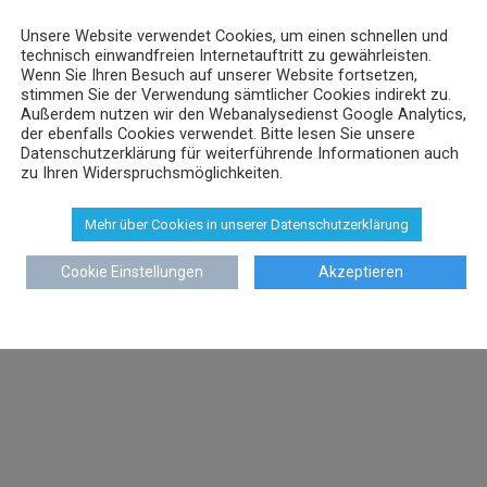
Unsere Website verwendet Cookies, um einen schnellen und
technisch einwandfreien Internetauftritt zu gewährleisten.
Wenn Sie Ihren Besuch auf unserer Website fortsetzen,
stimmen Sie der Verwendung sämtlicher Cookies indirekt zu.
Außerdem nutzen wir den Webanalysedienst Google Analytics,
der ebenfalls Cookies verwendet. Bitte lesen Sie unsere
Datenschutzerklärung für weiterführende Informationen auch
zu Ihren Widerspruchsmöglichkeiten.
Mehr über Cookies in unserer Datenschutzerklärung
Cookie Einstellungen
Akzeptieren