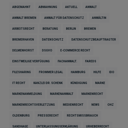
ABGEMAHNT
ABMAHNUNG
AKTUELL
ANWALT
ANWALT BREMEN
ANWALT FÜR DATENSCHUTZ
ANWÄLTIN
ARBEITSRECHT
BERATUNG
BERLIN
BREMEN
BREMERHAVEN
DATENSCHUTZ
DATENSCHUTZBEAUFTRAGTER
DELMENHORST
DSGVO
E-COMMERCE RECHT
EINSTWEILIGE VERFÜGUNG
FACHANWALT.
FAREDS
FILESHARING
FROMMER LEGAL
HAMBURG
HILFE
IDO
IT RECHT
KANZLEI DR. SCHENK
KÜNDIGUNG
MARKE
MARKENANMELDUNG
MARKENANWALT
MARKENRECHT
MARKENRECHTSVERLETZUNG
MEDIENRECHT
NEWS
OHZ
OLDENBURG
PRESSERECHT
RECHTSMISSBRAUCH
SANDHAGE
UNTERLASSUNGSERKLÄRUNG
URHEBERRECHT