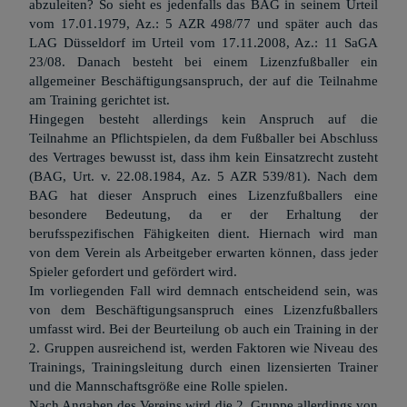
abzuleiten? So sieht es jedenfalls das BAG in seinem Urteil
vom 17.01.1979, Az.: 5 AZR 498/77 und später auch das
LAG Düsseldorf im Urteil vom 17.11.2008, Az.: 11 SaGA
23/08. Danach besteht bei einem Lizenzfußballer ein
allgemeiner Beschäftigungsanspruch, der auf die Teilnahme
am Training gerichtet ist.
Hingegen besteht allerdings kein Anspruch auf die
Teilnahme an Pflichtspielen, da dem Fußballer bei Abschluss
des Vertrages bewusst ist, dass ihm kein Einsatzrecht zusteht
(BAG, Urt. v. 22.08.1984, Az. 5 AZR 539/81). Nach dem
BAG hat dieser Anspruch eines Lizenzfußballers eine
besondere Bedeutung, da er der Erhaltung der
berufsspezifischen Fähigkeiten dient. Hiernach wird man
von dem Verein als Arbeitgeber erwarten können, dass jeder
Spieler gefordert und gefördert wird.
Im vorliegenden Fall wird demnach entscheidend sein, was
von dem Beschäftigungsanspruch eines Lizenzfußballers
umfasst wird. Bei der Beurteilung ob auch ein Training in der
2. Gruppen ausreichend ist, werden Faktoren wie Niveau des
Trainings, Trainingsleitung durch einen lizensierten Trainer
und die Mannschaftsgröße eine Rolle spielen.
Nach Angaben des Vereins wird die 2. Gruppe allerdings von