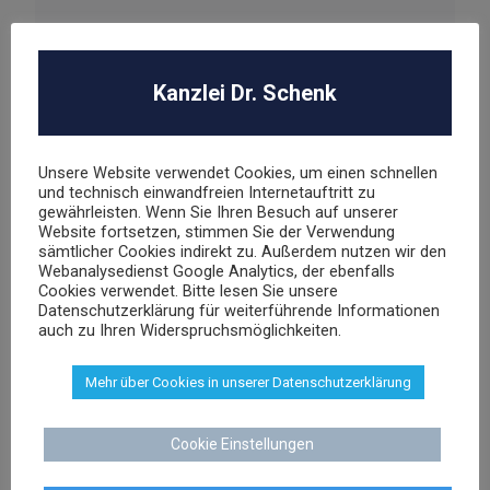
Kanzlei Dr. Schenk
Unsere Website verwendet Cookies, um einen schnellen
und technisch einwandfreien Internetauftritt zu
gewährleisten. Wenn Sie Ihren Besuch auf unserer
Website fortsetzen, stimmen Sie der Verwendung
sämtlicher Cookies indirekt zu. Außerdem nutzen wir den
Webanalysedienst Google Analytics, der ebenfalls
Cookies verwendet. Bitte lesen Sie unsere
Datenschutzerklärung für weiterführende Informationen
auch zu Ihren Widerspruchsmöglichkeiten.
Dr. Stephan Schenk
Rechtsanwalt und Fachanwalt für gewerblichen
Mehr über Cookies in unserer Datenschutzerklärung
Rechtsschutz
Cookie Einstellungen
sschenk@dr-schenk.net
EMAIL