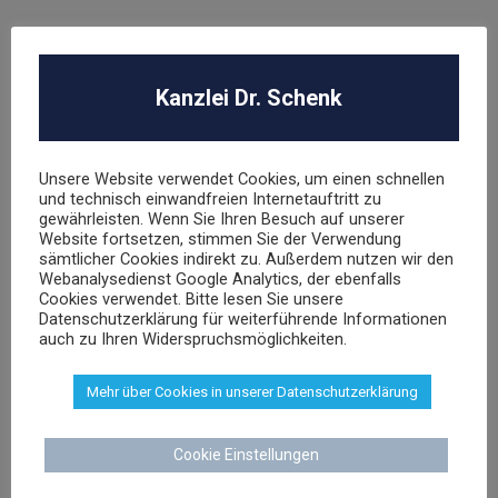
ROBA Music Verlag GmbH
Berechtigungsanfrage / Abmahnung
Kanzlei Dr. Schenk
Hasbro Inc
Unsere Website verwendet Cookies, um einen schnellen
UNSER TEAM
und technisch einwandfreien Internetauftritt zu
gewährleisten. Wenn Sie Ihren Besuch auf unserer
Website fortsetzen, stimmen Sie der Verwendung
sämtlicher Cookies indirekt zu. Außerdem nutzen wir den
Webanalysedienst Google Analytics, der ebenfalls
Cookies verwendet. Bitte lesen Sie unsere
Datenschutzerklärung für weiterführende Informationen
auch zu Ihren Widerspruchsmöglichkeiten.
Dr. Stephan Schenk
Rechtsanwalt und Fachanwalt für gewerblichen
Mehr über Cookies in unserer Datenschutzerklärung
Rechtsschutz
Cookie Einstellungen
sschenk@dr-schenk.net
EMAIL