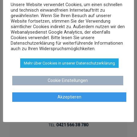
Unsere Website verwendet Cookies, um einen schnellen
und technisch einwandfreien Internetauftritt zu
gewährleisten. Wenn Sie Ihren Besuch auf unserer
Website fortsetzen, stimmen Sie der Verwendung
sämtlicher Cookies indirekt zu. Außerdem nutzen wir den
Webanalysedienst Google Analytics, der ebenfalls
Cookies verwendet. Bitte lesen Sie unsere
Datenschutzerklärung für weiterführende Informationen
auch zu Ihren Widerspruchsmöglichkeiten.
Mehr über Cookies in unserer Datenschutzerklärung
Dr. Stephan Schenk
Cookie Einstellungen
Rechtsanwalt und Fachanwalt für gewerblichen
Rechtsschutz
Akzeptieren
sschenk@dr-schenk.net
EMAIL
0421 566 38 780
TEL