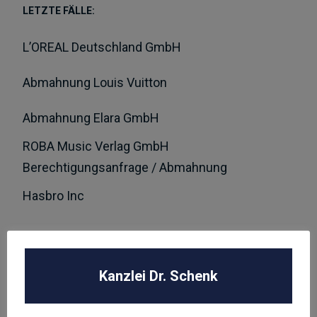
LETZTE FÄLLE:
L’OREAL Deutschland GmbH
Abmahnung Louis Vuitton
Abmahnung Elara GmbH
ROBA Music Verlag GmbH
Berechtigungsanfrage / Abmahnung
Hasbro Inc
UNSER TEAM
Kanzlei Dr. Schenk