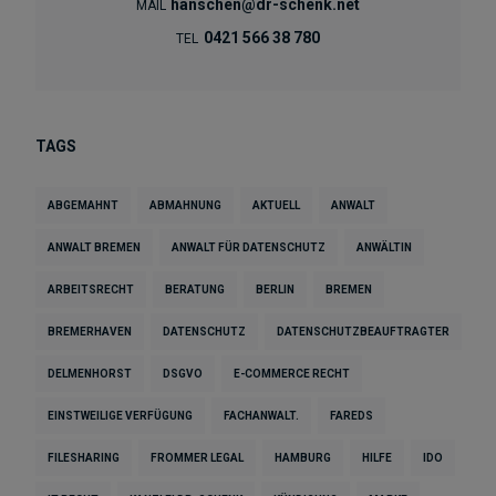
hanschen@dr-schenk.net
MAIL
0421 566 38 780
TEL
TAGS
ABGEMAHNT
ABMAHNUNG
AKTUELL
ANWALT
ANWALT BREMEN
ANWALT FÜR DATENSCHUTZ
ANWÄLTIN
ARBEITSRECHT
BERATUNG
BERLIN
BREMEN
BREMERHAVEN
DATENSCHUTZ
DATENSCHUTZBEAUFTRAGTER
DELMENHORST
DSGVO
E-COMMERCE RECHT
EINSTWEILIGE VERFÜGUNG
FACHANWALT.
FAREDS
FILESHARING
FROMMER LEGAL
HAMBURG
HILFE
IDO