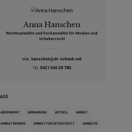
Anna Hanschen
Rechtsanwältin und Fachanwältin für Medien und
Urheberrecht
hanschen@dr-schenk.net
MAIL
0421 566 38 780
TEL
TAGS
ABGEMAHNT
ABMAHNUNG
AKTUELL
ANWALT
ANWALT BREMEN
ANWALT FÜR DATENSCHUTZ
ANWÄLTIN