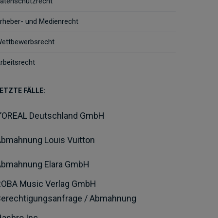
atenschutzrecht
rheber- und Medienrecht
ettbewerbsrecht
rbeitsrecht
ETZTE FÄLLE:
L’OREAL Deutschland GmbH
bmahnung Louis Vuitton
Abmahnung Elara GmbH
ROBA Music Verlag GmbH
Berechtigungsanfrage / Abmahnung
asbro Inc