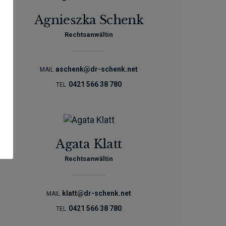
Agnieszka Schenk
Rechtsanwältin
aschenk@dr-schenk.net
MAIL
0421 566 38 780
TEL
Agata Klatt
Rechtsanwältin
klatt@dr-schenk.net
MAIL
0421 566 38 780
TEL