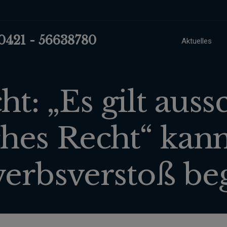
 0421 - 56638780
Aktuelles
: „Es gilt auss
hes Recht“ kan
erbsverstoß be