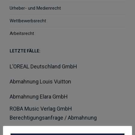
Urheber- und Medienrecht
Wettbewerbsrecht
Arbeitsrecht
LETZTE FÄLLE:
L’OREAL Deutschland GmbH
Abmahnung Louis Vuitton
Abmahnung Elara GmbH
ROBA Music Verlag GmbH
Berechtigungsanfrage / Abmahnung
Hasbro Inc