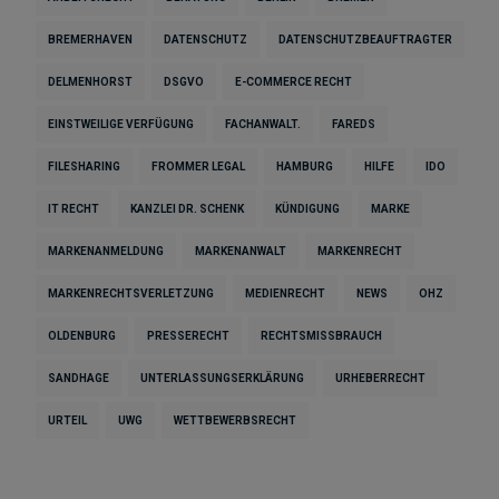
BREMERHAVEN
DATENSCHUTZ
DATENSCHUTZBEAUFTRAGTER
DELMENHORST
DSGVO
E-COMMERCE RECHT
EINSTWEILIGE VERFÜGUNG
FACHANWALT.
FAREDS
FILESHARING
FROMMER LEGAL
HAMBURG
HILFE
IDO
IT RECHT
KANZLEI DR. SCHENK
KÜNDIGUNG
MARKE
MARKENANMELDUNG
MARKENANWALT
MARKENRECHT
MARKENRECHTSVERLETZUNG
MEDIENRECHT
NEWS
OHZ
OLDENBURG
PRESSERECHT
RECHTSMISSBRAUCH
SANDHAGE
UNTERLASSUNGSERKLÄRUNG
URHEBERRECHT
URTEIL
UWG
WETTBEWERBSRECHT