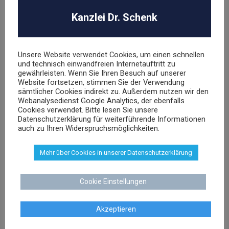
Kanzlei Dr. Schenk
UNSER TEAM
Unsere Website verwendet Cookies, um einen schnellen
und technisch einwandfreien Internetauftritt zu
gewährleisten. Wenn Sie Ihren Besuch auf unserer
Website fortsetzen, stimmen Sie der Verwendung
sämtlicher Cookies indirekt zu. Außerdem nutzen wir den
Webanalysedienst Google Analytics, der ebenfalls
Dr. Stephan Schenk
Cookies verwendet. Bitte lesen Sie unsere
Datenschutzerklärung für weiterführende Informationen
Rechtsanwalt und Fachanwalt für gewerblichen
auch zu Ihren Widerspruchsmöglichkeiten.
Rechtsschutz
Mehr über Cookies in unserer Datenschutzerklärung
sschenk@dr-schenk.net
EMAIL
0421 566 38 780
Cookie Einstellungen
TEL
Akzeptieren