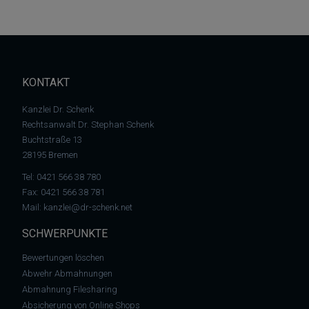
KONTAKT
Kanzlei Dr. Schenk
Rechtsanwalt Dr. Stephan Schenk
Buchtstraße 13
28195 Bremen
Tel:
0421 566 38 780
Fax: 0421 566 38 781
Mail:
kanzlei@dr-schenk.net
SCHWERPUNKTE
Bewertungen löschen
Abwehr Abmahnungen
Abmahnung Filesharing
Absicherung von Online Shops