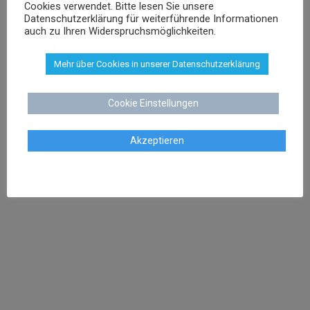
Cookies verwendet. Bitte lesen Sie unsere
Datenschutzerklärung für weiterführende Informationen
auch zu Ihren Widerspruchsmöglichkeiten.
Agnieszka Schenk
Rechtsanwältin
Mehr über Cookies in unserer Datenschutzerklärung
Cookie Einstellungen
aschenk@dr-schenk.net
MAIL
0421 566 38 780
TEL
Akzeptieren
Agata Klatt
Rechtsanwältin
klatt@dr-schenk.net
MAIL
0421 566 38 780
TEL