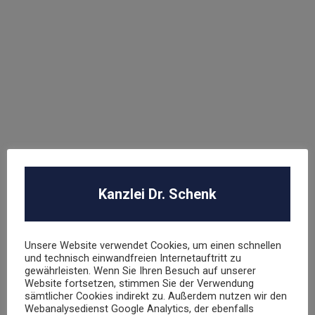
Hasbro Inc
UNSER TEAM
Dr. Stephan Schenk
Kanzlei Dr. Schenk
Rechtsanwalt und Fachanwalt für gewerblichen
Rechtsschutz
Unsere Website verwendet Cookies, um einen schnellen
sschenk@dr-schenk.net
EMAIL
und technisch einwandfreien Internetauftritt zu
gewährleisten. Wenn Sie Ihren Besuch auf unserer
0421 566 38 780
TEL
Website fortsetzen, stimmen Sie der Verwendung
sämtlicher Cookies indirekt zu. Außerdem nutzen wir den
Webanalysedienst Google Analytics, der ebenfalls