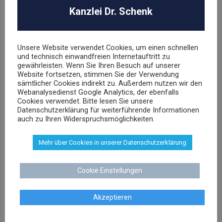
Kanzlei Dr. Schenk
UNSER TEAM
Unsere Website verwendet Cookies, um einen schnellen
und technisch einwandfreien Internetauftritt zu
gewährleisten. Wenn Sie Ihren Besuch auf unserer
Website fortsetzen, stimmen Sie der Verwendung
sämtlicher Cookies indirekt zu. Außerdem nutzen wir den
Dr. Stephan Schenk
Webanalysedienst Google Analytics, der ebenfalls
Cookies verwendet. Bitte lesen Sie unsere
Rechtsanwalt und Fachanwalt für gewerblichen
Datenschutzerklärung für weiterführende Informationen
Rechtsschutz
auch zu Ihren Widerspruchsmöglichkeiten.
Mehr über Cookies in unserer Datenschutzerklärung
sschenk@dr-schenk.net
EMAIL
0421 566 38 780
TEL
Cookie Einstellungen
Akzeptieren