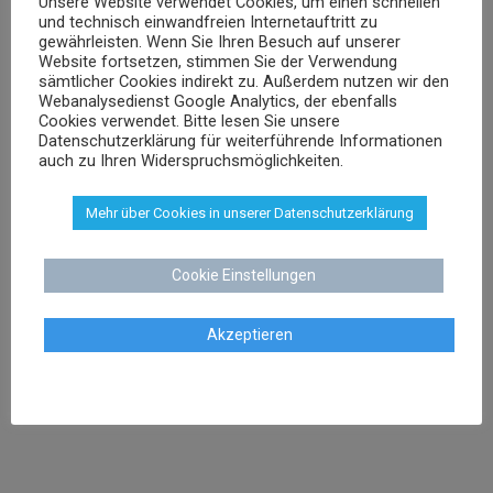
Unsere Website verwendet Cookies, um einen schnellen
und technisch einwandfreien Internetauftritt zu
Rechtsanwalt und Fachanwalt für gewerblichen
gewährleisten. Wenn Sie Ihren Besuch auf unserer
Rechtsschutz
Website fortsetzen, stimmen Sie der Verwendung
sämtlicher Cookies indirekt zu. Außerdem nutzen wir den
Webanalysedienst Google Analytics, der ebenfalls
Cookies verwendet. Bitte lesen Sie unsere
sschenk@dr-schenk.net
EMAIL
Datenschutzerklärung für weiterführende Informationen
0421 566 38 780
auch zu Ihren Widerspruchsmöglichkeiten.
TEL
Mehr über Cookies in unserer Datenschutzerklärung
Cookie Einstellungen
Agnieszka Schenk
Rechtsanwältin
Akzeptieren
aschenk@dr-schenk.net
MAIL
0421 566 38 780
TEL